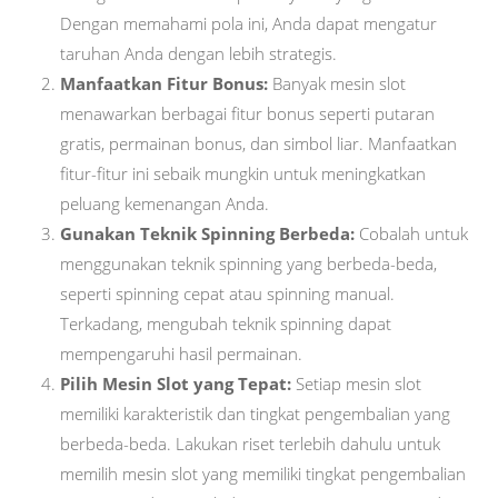
Dengan memahami pola ini, Anda dapat mengatur
taruhan Anda dengan lebih strategis.
Manfaatkan Fitur Bonus:
Banyak mesin slot
menawarkan berbagai fitur bonus seperti putaran
gratis, permainan bonus, dan simbol liar. Manfaatkan
fitur-fitur ini sebaik mungkin untuk meningkatkan
peluang kemenangan Anda.
Gunakan Teknik Spinning Berbeda:
Cobalah untuk
menggunakan teknik spinning yang berbeda-beda,
seperti spinning cepat atau spinning manual.
Terkadang, mengubah teknik spinning dapat
mempengaruhi hasil permainan.
Pilih Mesin Slot yang Tepat:
Setiap mesin slot
memiliki karakteristik dan tingkat pengembalian yang
berbeda-beda. Lakukan riset terlebih dahulu untuk
memilih mesin slot yang memiliki tingkat pengembalian