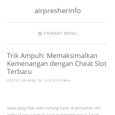
airpresherinfo
Skip
to
content
PRIMARY MENU
Trik Ampuh: Memaksimalkan
Kemenangan dengan Cheat Slot
Terbaru
POSTED ON
APRIL 30, 2024
BY
ADMIN
Siapa yang tidak suka menang besar di permainan slot
online? Semua pemain pasti menginginkannya! Tetapi,