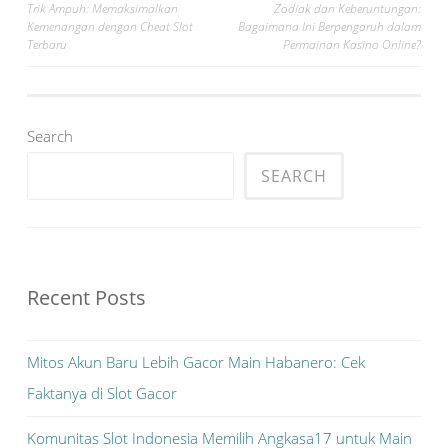
Post
Trik Ampuh: Memaksimalkan
Zodiak dan Keberuntungan:
Kemenangan dengan Cheat Slot
Bagaimana Ini Berpengaruh dalam
navigation
Terbaru
Permainan Kasino Online?
Search
SEARCH
Recent Posts
Mitos Akun Baru Lebih Gacor Main Habanero: Cek
Faktanya di Slot Gacor
Komunitas Slot Indonesia Memilih Angkasa17 untuk Main