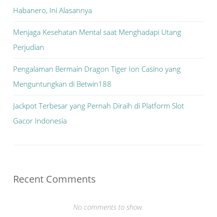
Habanero, Ini Alasannya
Menjaga Kesehatan Mental saat Menghadapi Utang
Perjudian
Pengalaman Bermain Dragon Tiger Ion Casino yang
Menguntungkan di Betwin188
Jackpot Terbesar yang Pernah Diraih di Platform Slot
Gacor Indonesia
Recent Comments
No comments to show.