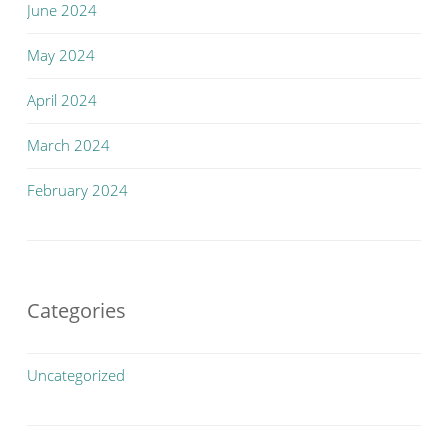
June 2024
May 2024
April 2024
March 2024
February 2024
Categories
Uncategorized