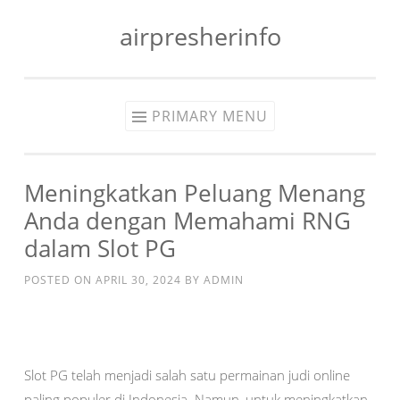
airpresherinfo
Skip
to
content
PRIMARY MENU
Meningkatkan Peluang Menang
Anda dengan Memahami RNG
dalam Slot PG
POSTED ON
APRIL 30, 2024
BY
ADMIN
Slot PG telah menjadi salah satu permainan judi online
paling populer di Indonesia. Namun, untuk meningkatkan