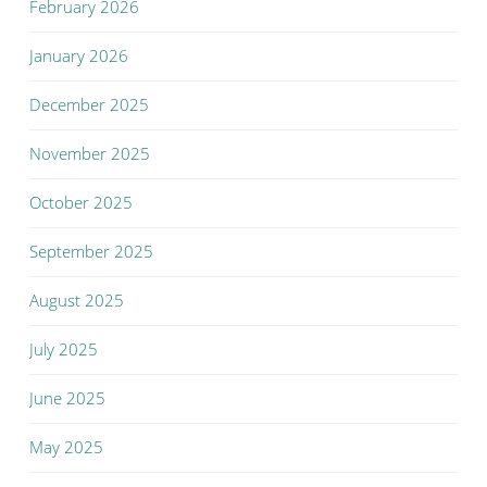
February 2026
January 2026
December 2025
November 2025
October 2025
September 2025
August 2025
July 2025
June 2025
May 2025