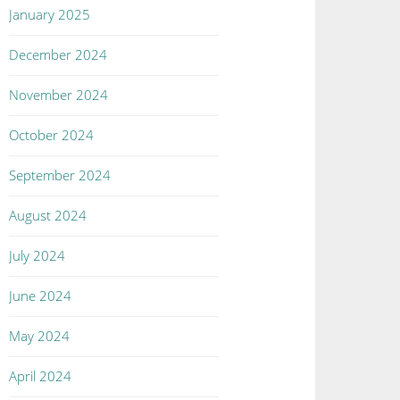
January 2025
December 2024
November 2024
October 2024
September 2024
August 2024
July 2024
June 2024
May 2024
April 2024