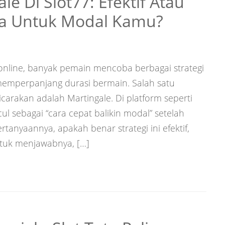
le Di Slot77: Efektif Atau
ya Untuk Modal Kamu?
online, banyak pemain mencoba berbagai strategi
emperpanjang durasi bermain. Salah satu
bicarakan adalah Martingale. Di platform seperti
cul sebagai “cara cepat balikin modal” setelah
tanyaannya, apakah benar strategi ini efektif,
Untuk menjawabnya, […]