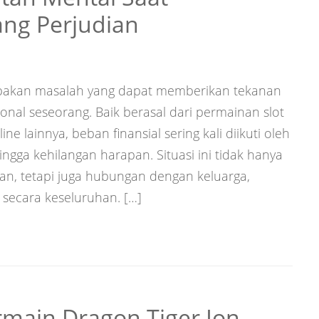
ng Perjudian
upakan masalah yang dapat memberikan tekanan
onal seseorang. Baik berasal dari permainan slot
 lainnya, beban finansial sering kali diikuti oleh
ingga kehilangan harapan. Situasi ini tidak hanya
n, tetapi juga hubungan dengan keluarga,
 secara keseluruhan. […]
main Dragon Tiger Ion