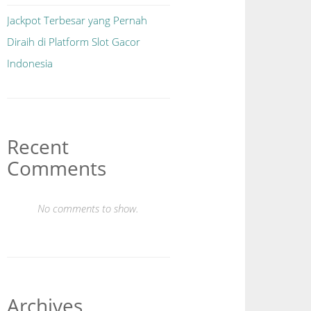
Jackpot Terbesar yang Pernah
Diraih di Platform Slot Gacor
Indonesia
Recent
Comments
No comments to show.
Archives