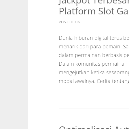
Platform Slot G
POSTED ON
Dunia hiburan digital terus 
menarik dari para pemain. Sal
dalam permainan berbasis pe
Dalam komunitas permainan on
mengejutkan ketika seseorang
modal awalnya. Cerita tentang