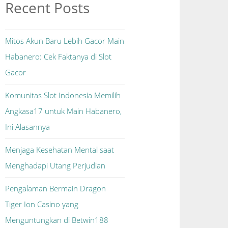
Recent Posts
Mitos Akun Baru Lebih Gacor Main
Habanero: Cek Faktanya di Slot
Gacor
Komunitas Slot Indonesia Memilih
Angkasa17 untuk Main Habanero,
Ini Alasannya
Menjaga Kesehatan Mental saat
Menghadapi Utang Perjudian
Pengalaman Bermain Dragon
Tiger Ion Casino yang
Menguntungkan di Betwin188