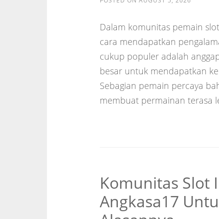
POSTED ON
AUGUST 5, 2026
Dalam komunitas pemain slot 
cara mendapatkan pengalaman
cukup populer adalah anggap
besar untuk mendapatkan ke
Sebagian pemain percaya bah
membuat permainan terasa l
Komunitas Slot 
Angkasa17 Untu