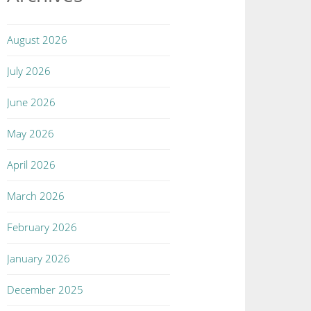
August 2026
July 2026
June 2026
May 2026
April 2026
March 2026
February 2026
January 2026
December 2025