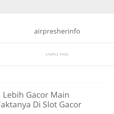
airpresherinfo
SAMPLE PAGE
 Lebih Gacor Main
aktanya Di Slot Gacor