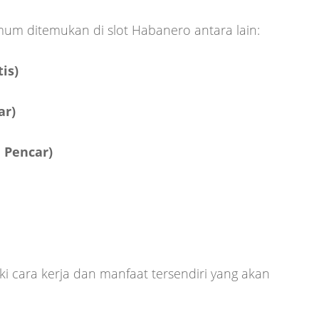
um ditemukan di slot Habanero antara lain:
is)
ar)
 Pencar)
iki cara kerja dan manfaat tersendiri yang akan