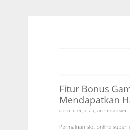
Skip
to
content
Fitur Bonus Gam
Mendapatkan H
POSTED ON
JULY 3, 2025
BY
ADMIN
Permainan slot online sudah m