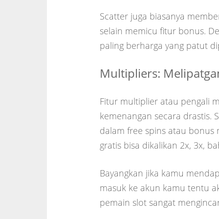
Scatter juga biasanya membe
selain memicu fitur bonus. De
paling berharga yang patut di
Multipliers: Melipat
Fitur multiplier atau pengal
kemenangan secara drastis. 
dalam free spins atau bonus
gratis bisa dikalikan 2x, 3x, 
Bayangkan jika kamu mendapat
masuk ke akun kamu tentu ak
pemain slot sangat mengincar f