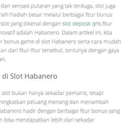
an sensasi putaran yang tak terduga, slot juga
h hadiah besar melalui berbagai fitur bonus
 slot yang dikenal dengan
slot deposit qris
fitur
vatif adalah Habanero. Dalam artikel ini, kita
r bonus game di slot Habanero serta cara mudah
dari fitur-fitur tersebut, tentunya dengan gaya
an.
 di Slot Habanero
slot bukan hanya sekadar pemanis, tetapi
eningkatkan peluang menang dan menambah
Habanero hadir dengan berbagai fitur bonus yang
n bisa mendapatkan lebih dari sekadar