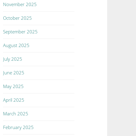
November 2025
October 2025
September 2025
August 2025
July 2025
June 2025
May 2025
April 2025
March 2025
February 2025