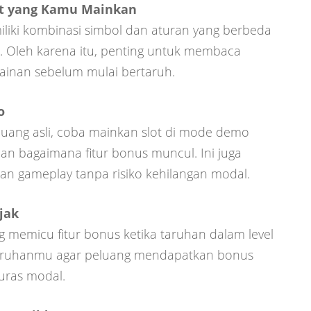
lot yang Kamu Mainkan
liki kombinasi simbol dan aturan yang berbeda
. Oleh karena itu, penting untuk membaca
ainan sebelum mulai bertaruh.
o
ang asli, coba mainkan slot di mode demo
 bagaimana fitur bonus muncul. Ini juga
 gameplay tanpa risiko kehilangan modal.
jak
 memicu fitur bonus ketika taruhan dalam level
n taruhanmu agar peluang mendapatkan bonus
uras modal.