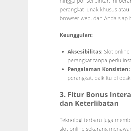
hingga ponsel pintar. Ini ber
perangkat lunak khusus atau 
browser web, dan Anda siap 
Keunggulan:
Aksesibilitas:
Slot online
perangkat tanpa perlu ins
Pengalaman Konsisten:
perangkat, baik itu di desk
3. Fitur Bonus Inte
dan Keterlibatan
Teknologi terbaru juga memba
slot online sekarang menawar