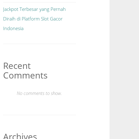
Jackpot Terbesar yang Pernah
Diraih di Platform Slot Gacor
Indonesia
Recent
Comments
No comments to show.
Archives