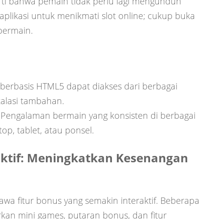
arti bahwa pemain tidak perlu lagi mengunduh
aplikasi untuk menikmati slot online; cukup buka
bermain.
 berbasis HTML5 dapat diakses dari berbagai
talasi tambahan.
Pengalaman bermain yang konsisten di berbagai
top, tablet, atau ponsel.
raktif: Meningkatkan Kesenangan
wa fitur bonus yang semakin interaktif. Beberapa
kan mini games, putaran bonus, dan fitur