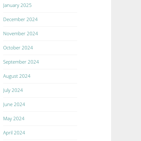
January 2025
December 2024
November 2024
October 2024
September 2024
August 2024
July 2024
June 2024
May 2024
April 2024