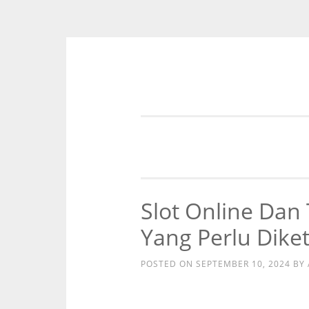
Skip
to
content
Slot Online Dan
Yang Perlu Dike
POSTED ON
SEPTEMBER 10, 2024
BY