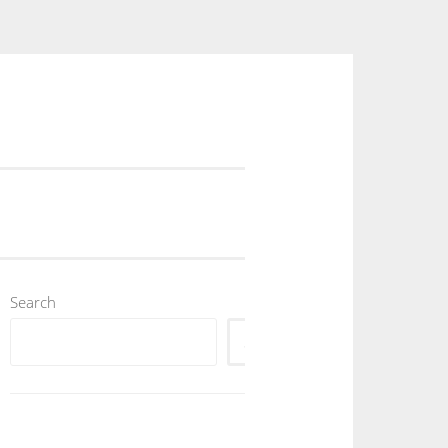
Search
SEARCH