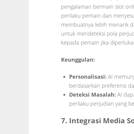
pengalaman bermain slot onli
perilaku pemain dan menyes
membuatnya lebih menarik dan
untuk mendeteksi pola perj
kepada pemain jika diperluka
Keunggulan:
Personalisasi:
AI memung
berdasarkan preferensi da
Deteksi Masalah:
AI dap
perilaku perjudian yang be
7. Integrasi Media S