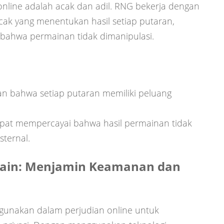
t online adalah acak dan adil. RNG bekerja dengan
ak yang menentukan hasil setiap putaran,
 bahwa permainan tidak dimanipulasi.
 bahwa setiap putaran memiliki peluang
at mempercayai bahwa hasil permainan tidak
sternal.
chain: Menjamin Keamanan dan
igunakan dalam perjudian online untuk