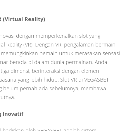
 (Virtual Reality)
ovasi dengan memperkenalkan slot yang
al Reality (VR). Dengan VR, pengalaman bermain
m, memungkinkan pemain untuk merasakan sensasi
nar berada di dalam dunia permainan. Anda
 tiga dimensi, berinteraksi dengan elemen
asana yang lebih hidup. Slot VR di VEGASBET
ng belum pernah ada sebelumnya, membawa
kutnya.
g Inovatif
g dihadirkan oleh VEGASBET adalah sistem