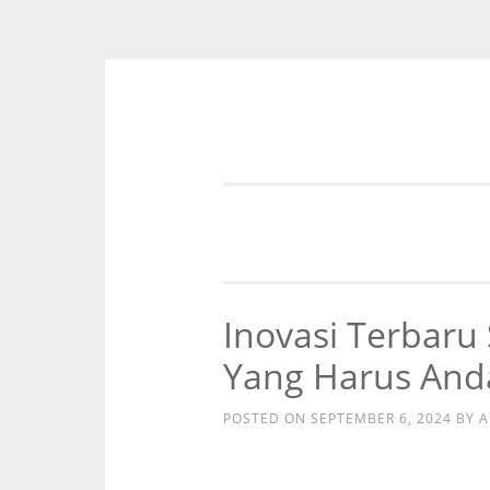
Skip
to
content
Inovasi Terbaru
Yang Harus And
POSTED ON
SEPTEMBER 6, 2024
BY
A