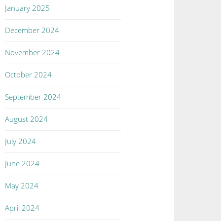
January 2025
December 2024
November 2024
October 2024
September 2024
August 2024
July 2024
June 2024
May 2024
April 2024