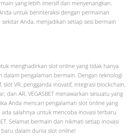
main yang lebih imersif dan menyenangkan.
Anda untuk berinteraksi dengan permainan
 sekitar Anda, menjadikan setiap sesi bermain
tuk menghadirkan slot online yang tidak hanya
m dalam pengalaman bermain. Dengan teknologi
if, slot VR, pengganda inovatif, integrasi blockchain,
layar, dan AR, VEGASBET menawarkan sesuatu yang
 Jika Anda mencari pengalaman slot online yang
 ada salahnya untuk mencoba inovasi terbaru
T. Selamat bermain dan nikmati setiap inovasi
aru dalam dunia slot online!