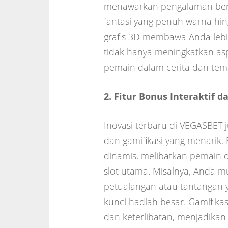
menawarkan pengalaman berm
fantasi yang penuh warna hing
grafis 3D membawa Anda lebih
tidak hanya meningkatkan asp
pemain dalam cerita dan tema 
2. Fitur Bonus Interaktif d
Inovasi terbaru di VEGASBET j
dan gamifikasi yang menarik. 
dinamis, melibatkan pemain 
slot utama. Misalnya, Anda m
petualangan atau tantangan
kunci hadiah besar. Gamifika
dan keterlibatan, menjadikan