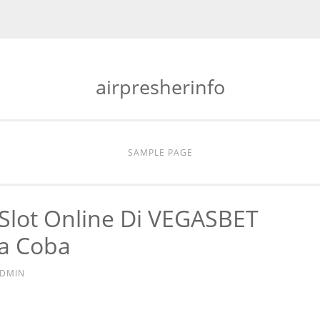
airpresherinfo
SAMPLE PAGE
 Slot Online Di VEGASBET
a Coba
DMIN