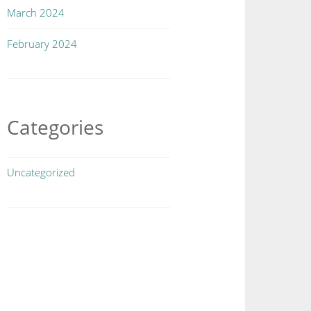
March 2024
February 2024
Categories
Uncategorized