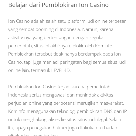
Belajar dari Pemblokiran Ion Casino
Ion Casino adalah salah satu platform judi online terbesar
yang sempat booming di Indonesia. Namun, karena
aktivitasnya yang bertentangan dengan regulasi
pemerintah, situs ini akhirnya diblokir oleh Kominfo.
Pemblokiran tersebut tidak hanya berdampak pada Ion
Casino, tapi juga menjadi peringatan bagi semua situs judi
online lain, termasuk LEVEL4D.
Pemblokiran Ion Casino terjadi karena pemerintah
Indonesia serius mengawasi dan menindak aktivitas
perjudian online yang berpotensi merugikan masyarakat.
Kominfo menggunakan teknologi pemblokiran DNS dan IP
untuk menghalangi akses ke situs-situs judi ilegal. Selain
itu, upaya penegakan hukum juga dilakukan terhadap
pihak-pihak yang terlibat.