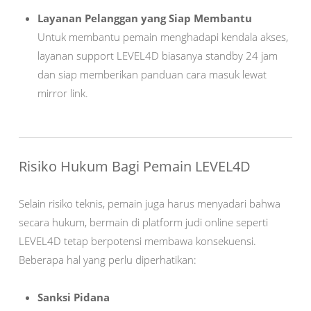
Layanan Pelanggan yang Siap Membantu
Untuk membantu pemain menghadapi kendala akses,
layanan support LEVEL4D biasanya standby 24 jam
dan siap memberikan panduan cara masuk lewat
mirror link.
Risiko Hukum Bagi Pemain LEVEL4D
Selain risiko teknis, pemain juga harus menyadari bahwa
secara hukum, bermain di platform judi online seperti
LEVEL4D tetap berpotensi membawa konsekuensi.
Beberapa hal yang perlu diperhatikan:
Sanksi Pidana