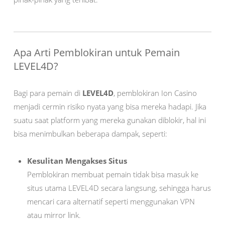
Apa Arti Pemblokiran untuk Pemain
LEVEL4D?
Bagi para pemain di
LEVEL4D
, pemblokiran Ion Casino
menjadi cermin risiko nyata yang bisa mereka hadapi. Jika
suatu saat platform yang mereka gunakan diblokir, hal ini
bisa menimbulkan beberapa dampak, seperti:
Kesulitan Mengakses Situs
Pemblokiran membuat pemain tidak bisa masuk ke
situs utama LEVEL4D secara langsung, sehingga harus
mencari cara alternatif seperti menggunakan VPN
atau mirror link.