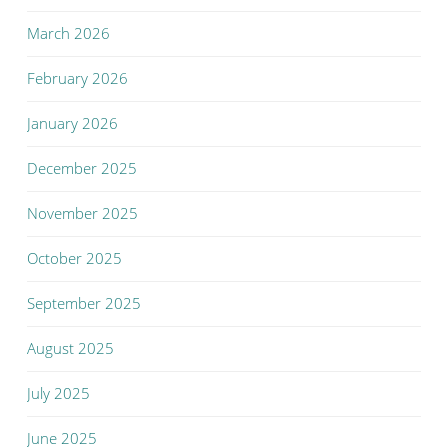
March 2026
February 2026
January 2026
December 2025
November 2025
October 2025
September 2025
August 2025
July 2025
June 2025