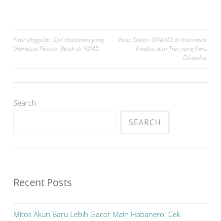
Post
Fitur Unggulan Slot Habanero yang
Masa Depan SPAM4D di Indonesia:
Membuat Pemain Betah di YOI4D
Prediksi dan Tren yang Perlu
navigation
Diketahui
Search
SEARCH
Recent Posts
Mitos Akun Baru Lebih Gacor Main Habanero: Cek