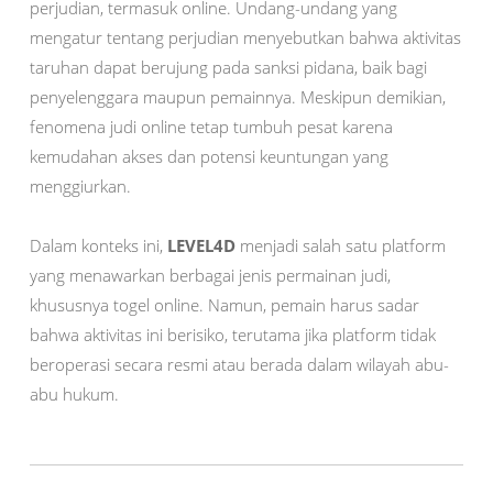
perjudian, termasuk online. Undang-undang yang
mengatur tentang perjudian menyebutkan bahwa aktivitas
taruhan dapat berujung pada sanksi pidana, baik bagi
penyelenggara maupun pemainnya. Meskipun demikian,
fenomena judi online tetap tumbuh pesat karena
kemudahan akses dan potensi keuntungan yang
menggiurkan.
Dalam konteks ini,
LEVEL4D
menjadi salah satu platform
yang menawarkan berbagai jenis permainan judi,
khususnya togel online. Namun, pemain harus sadar
bahwa aktivitas ini berisiko, terutama jika platform tidak
beroperasi secara resmi atau berada dalam wilayah abu-
abu hukum.