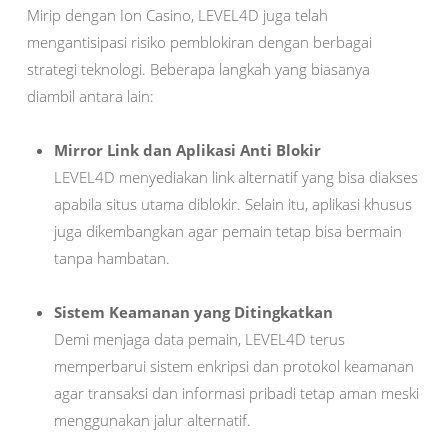
Mirip dengan Ion Casino, LEVEL4D juga telah
mengantisipasi risiko pemblokiran dengan berbagai
strategi teknologi. Beberapa langkah yang biasanya
diambil antara lain:
Mirror Link dan Aplikasi Anti Blokir
LEVEL4D menyediakan link alternatif yang bisa diakses
apabila situs utama diblokir. Selain itu, aplikasi khusus
juga dikembangkan agar pemain tetap bisa bermain
tanpa hambatan.
Sistem Keamanan yang Ditingkatkan
Demi menjaga data pemain, LEVEL4D terus
memperbarui sistem enkripsi dan protokol keamanan
agar transaksi dan informasi pribadi tetap aman meski
menggunakan jalur alternatif.