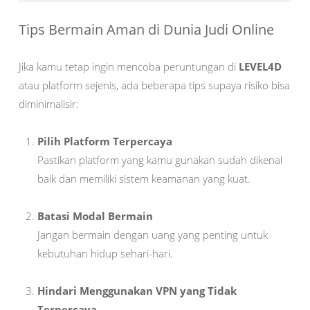
Tips Bermain Aman di Dunia Judi Online
Jika kamu tetap ingin mencoba peruntungan di
LEVEL4D
atau platform sejenis, ada beberapa tips supaya risiko bisa
diminimalisir:
Pilih Platform Terpercaya
Pastikan platform yang kamu gunakan sudah dikenal
baik dan memiliki sistem keamanan yang kuat.
Batasi Modal Bermain
Jangan bermain dengan uang yang penting untuk
kebutuhan hidup sehari-hari.
Hindari Menggunakan VPN yang Tidak
Terpercaya