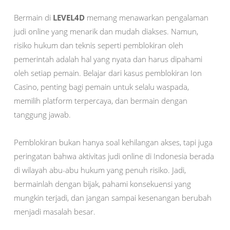
Bermain di
LEVEL4D
memang menawarkan pengalaman
judi online yang menarik dan mudah diakses. Namun,
risiko hukum dan teknis seperti pemblokiran oleh
pemerintah adalah hal yang nyata dan harus dipahami
oleh setiap pemain. Belajar dari kasus pemblokiran Ion
Casino, penting bagi pemain untuk selalu waspada,
memilih platform terpercaya, dan bermain dengan
tanggung jawab.
Pemblokiran bukan hanya soal kehilangan akses, tapi juga
peringatan bahwa aktivitas judi online di Indonesia berada
di wilayah abu-abu hukum yang penuh risiko. Jadi,
bermainlah dengan bijak, pahami konsekuensi yang
mungkin terjadi, dan jangan sampai kesenangan berubah
menjadi masalah besar.