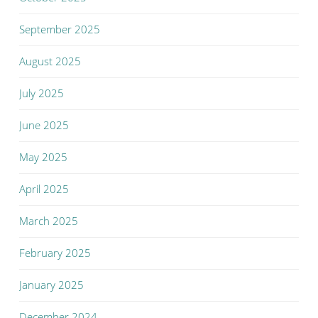
September 2025
August 2025
July 2025
June 2025
May 2025
April 2025
March 2025
February 2025
January 2025
December 2024