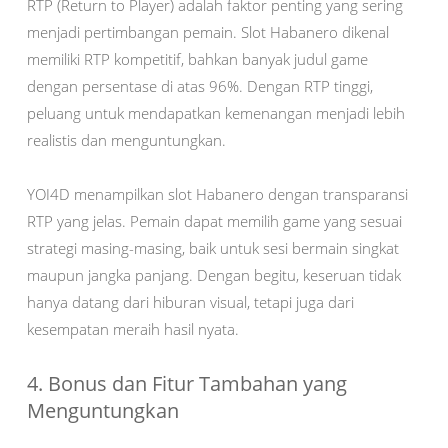
RTP (Return to Player) adalah faktor penting yang sering
menjadi pertimbangan pemain. Slot Habanero dikenal
memiliki RTP kompetitif, bahkan banyak judul game
dengan persentase di atas 96%. Dengan RTP tinggi,
peluang untuk mendapatkan kemenangan menjadi lebih
realistis dan menguntungkan.
YOI4D menampilkan slot Habanero dengan transparansi
RTP yang jelas. Pemain dapat memilih game yang sesuai
strategi masing-masing, baik untuk sesi bermain singkat
maupun jangka panjang. Dengan begitu, keseruan tidak
hanya datang dari hiburan visual, tetapi juga dari
kesempatan meraih hasil nyata.
4. Bonus dan Fitur Tambahan yang
Menguntungkan