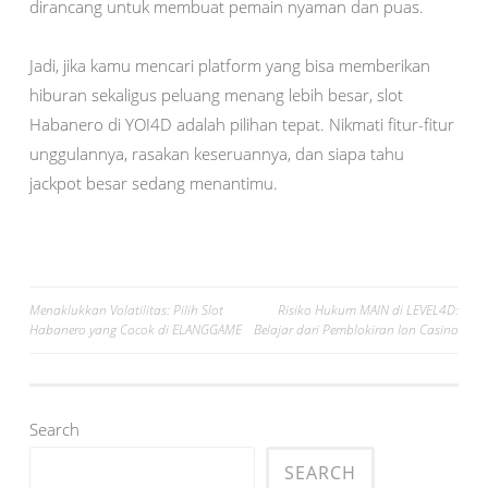
dirancang untuk membuat pemain nyaman dan puas.
Jadi, jika kamu mencari platform yang bisa memberikan
hiburan sekaligus peluang menang lebih besar, slot
Habanero di YOI4D adalah pilihan tepat. Nikmati fitur-fitur
unggulannya, rasakan keseruannya, dan siapa tahu
jackpot besar sedang menantimu.
Post
Menaklukkan Volatilitas: Pilih Slot
Risiko Hukum MAIN di LEVEL4D:
Habanero yang Cocok di ELANGGAME
Belajar dari Pemblokiran Ion Casino
navigation
Search
SEARCH