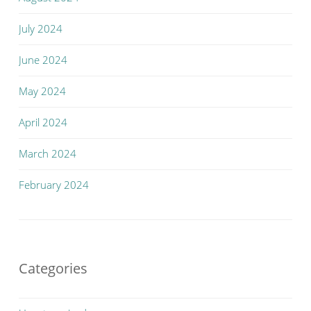
July 2024
June 2024
May 2024
April 2024
March 2024
February 2024
Categories