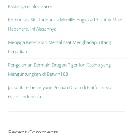
Faktanya di Slot Gacor
Komunitas Slot Indonesia Memilih Angkasa17 untuk Main
Habanero, Ini Alasannya
Menjaga Kesehatan Mental saat Menghadapi Utang
Perjudian
Pengalaman Bermain Dragon Tiger Ion Casino yang
Menguntungkan di Betwin188
Jackpot Terbesar yang Pernah Diraih di Platform Slot
Gacor Indonesia
Recent Comments