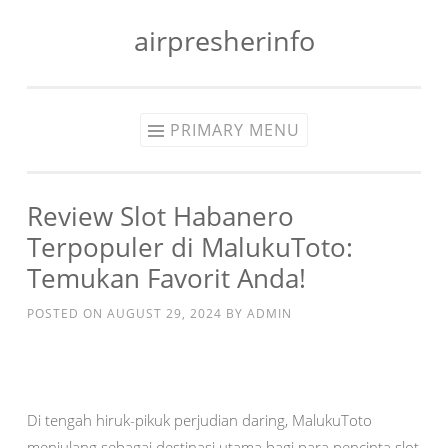
airpresherinfo
Skip
to
content
PRIMARY MENU
Review Slot Habanero
Terpopuler di MalukuToto:
Temukan Favorit Anda!
POSTED ON
AUGUST 29, 2024
BY
ADMIN
Di tengah hiruk-pikuk perjudian daring, MalukuToto
menjulang sebagai destinasi utama bagi para pencinta slot