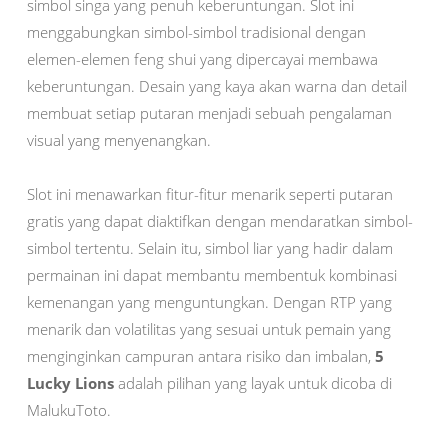
simbol singa yang penuh keberuntungan. Slot ini
menggabungkan simbol-simbol tradisional dengan
elemen-elemen feng shui yang dipercayai membawa
keberuntungan. Desain yang kaya akan warna dan detail
membuat setiap putaran menjadi sebuah pengalaman
visual yang menyenangkan.
Slot ini menawarkan fitur-fitur menarik seperti putaran
gratis yang dapat diaktifkan dengan mendaratkan simbol-
simbol tertentu. Selain itu, simbol liar yang hadir dalam
permainan ini dapat membantu membentuk kombinasi
kemenangan yang menguntungkan. Dengan RTP yang
menarik dan volatilitas yang sesuai untuk pemain yang
menginginkan campuran antara risiko dan imbalan,
5
Lucky Lions
adalah pilihan yang layak untuk dicoba di
MalukuToto.