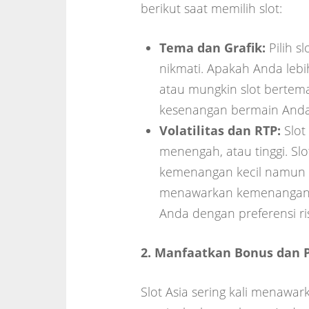
berikut saat memilih slot:
Tema dan Grafik:
Pilih s
nikmati. Apakah Anda lebi
atau mungkin slot bertema
kesenangan bermain Anda
Volatilitas dan RTP:
Slot 
menengah, atau tinggi. Sl
kemenangan kecil namun ser
menawarkan kemenangan be
Anda dengan preferensi ri
2. Manfaatkan Bonus dan 
Slot Asia sering kali menawa