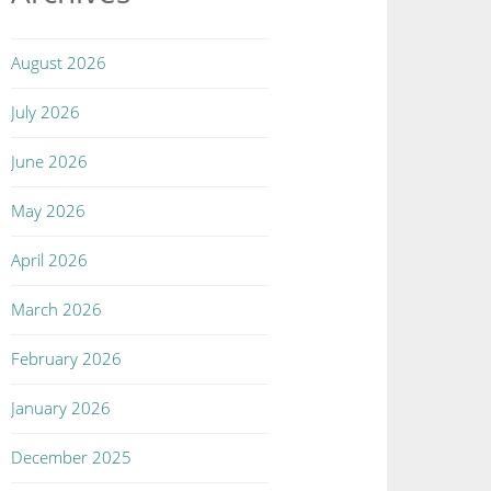
August 2026
July 2026
June 2026
May 2026
April 2026
March 2026
February 2026
January 2026
December 2025