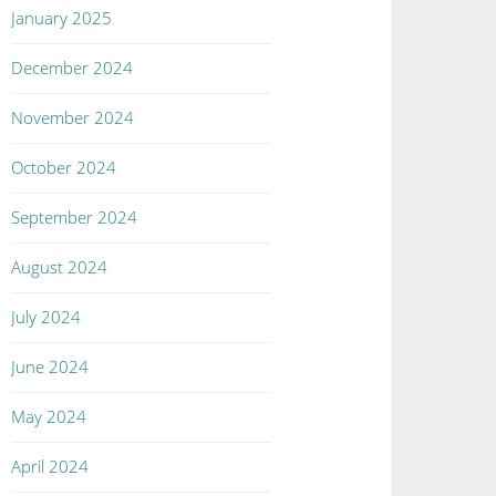
January 2025
December 2024
November 2024
October 2024
September 2024
August 2024
July 2024
June 2024
May 2024
April 2024