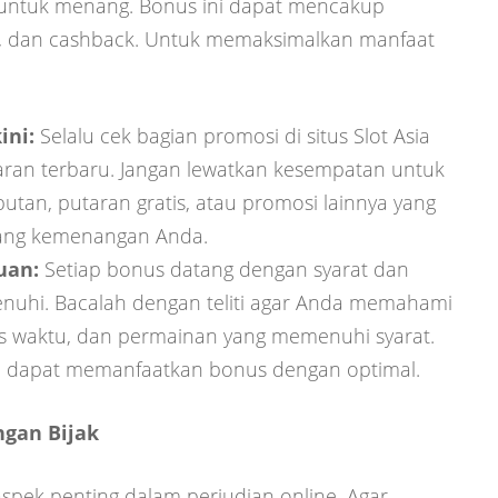
untuk menang. Bonus ini dapat mencakup
it, dan cashback. Untuk memaksimalkan manfaat
ini:
Selalu cek bagian promosi di situs Slot Asia
ran terbaru. Jangan lewatkan kesempatan untuk
an, putaran gratis, atau promosi lainnya yang
ang kemenangan Anda.
uan:
Setiap bonus datang dengan syarat dan
enuhi. Bacalah dengan teliti agar Anda memahami
as waktu, dan permainan yang memenuhi syarat.
a dapat memanfaatkan bonus dengan optimal.
ngan Bijak
pek penting dalam perjudian online. Agar