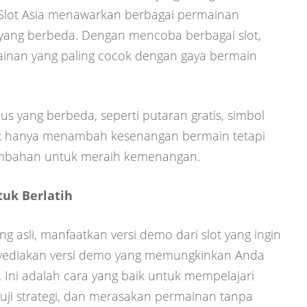
 Slot Asia menawarkan berbagai permainan
yang berbeda. Dengan mencoba berbagai slot,
nan yang paling cocok dengan gaya bermain
us yang berbeda, seperti putaran gratis, simbol
idak hanya menambah kesenangan bermain tetapi
mbahan untuk meraih kemenangan.
uk Berlatih
 asli, manfaatkan versi demo dari slot yang ingin
nyediakan versi demo yang memungkinkan Anda
l. Ini adalah cara yang baik untuk mempelajari
i strategi, dan merasakan permainan tanpa