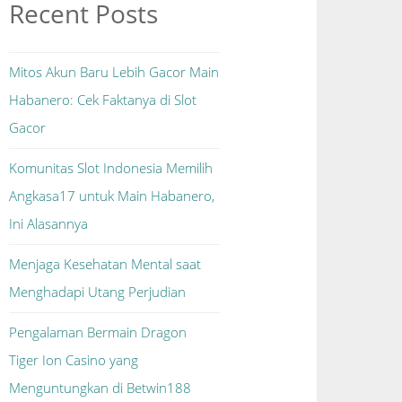
Recent Posts
Mitos Akun Baru Lebih Gacor Main
Habanero: Cek Faktanya di Slot
Gacor
Komunitas Slot Indonesia Memilih
Angkasa17 untuk Main Habanero,
Ini Alasannya
Menjaga Kesehatan Mental saat
Menghadapi Utang Perjudian
Pengalaman Bermain Dragon
Tiger Ion Casino yang
Menguntungkan di Betwin188