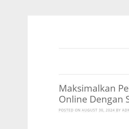
Skip
to
content
Maksimalkan Pe
Online Dengan S
POSTED ON
AUGUST 30, 2024
BY
AD