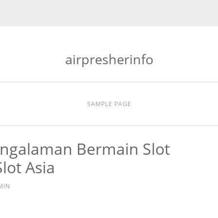
airpresherinfo
SAMPLE PAGE
ngalaman Bermain Slot
lot Asia
MIN