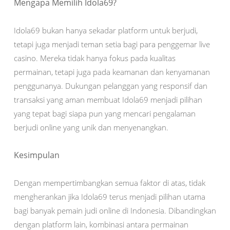
Mengapa Memilih Idola69?
Idola69 bukan hanya sekadar platform untuk berjudi,
tetapi juga menjadi teman setia bagi para penggemar live
casino. Mereka tidak hanya fokus pada kualitas
permainan, tetapi juga pada keamanan dan kenyamanan
penggunanya. Dukungan pelanggan yang responsif dan
transaksi yang aman membuat Idola69 menjadi pilihan
yang tepat bagi siapa pun yang mencari pengalaman
berjudi online yang unik dan menyenangkan.
Kesimpulan
Dengan mempertimbangkan semua faktor di atas, tidak
mengherankan jika Idola69 terus menjadi pilihan utama
bagi banyak pemain judi online di Indonesia. Dibandingkan
dengan platform lain, kombinasi antara permainan