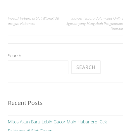
Post
Inovasi Terbaru di Slot Wisma138
Inovasi Terbaru dalam Slot Online
dengan Habanero
Sgpslot yang Mengubah Pengalaman
navigation
Bermain
Search
SEARCH
Recent Posts
Mitos Akun Baru Lebih Gacor Main Habanero: Cek
Faktanya di Slot Gacor