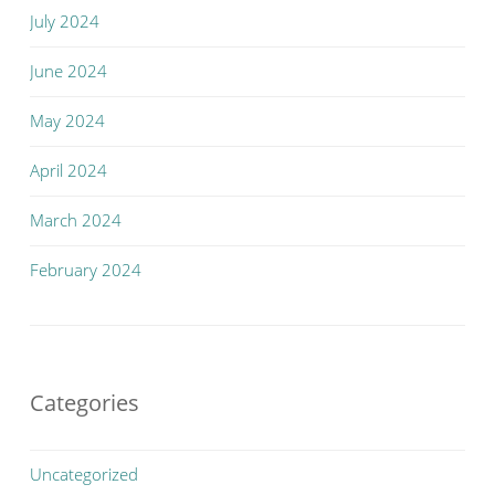
July 2024
June 2024
May 2024
April 2024
March 2024
February 2024
Categories
Uncategorized