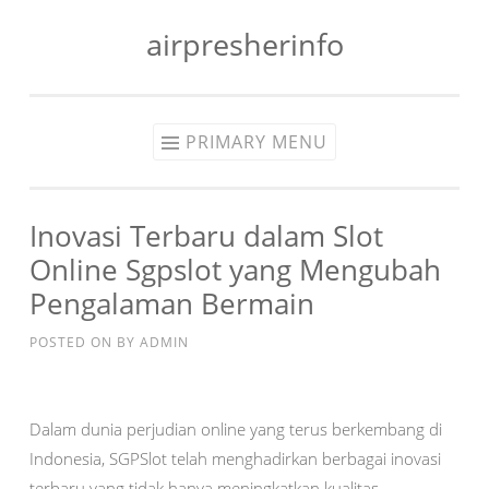
airpresherinfo
Skip
to
content
PRIMARY MENU
Inovasi Terbaru dalam Slot
Online Sgpslot yang Mengubah
Pengalaman Bermain
POSTED ON
BY
ADMIN
Dalam dunia perjudian online yang terus berkembang di
Indonesia, SGPSlot telah menghadirkan berbagai inovasi
terbaru yang tidak hanya meningkatkan kualitas