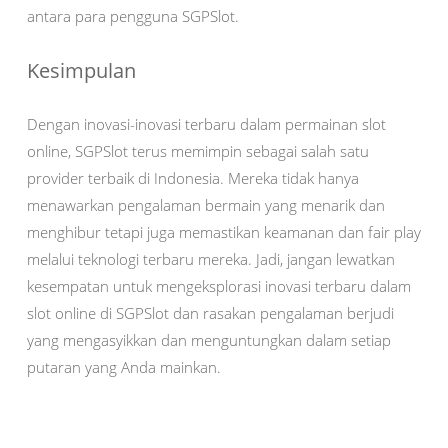
antara para pengguna SGPSlot.
Kesimpulan
Dengan inovasi-inovasi terbaru dalam permainan slot
online, SGPSlot terus memimpin sebagai salah satu
provider terbaik di Indonesia. Mereka tidak hanya
menawarkan pengalaman bermain yang menarik dan
menghibur tetapi juga memastikan keamanan dan fair play
melalui teknologi terbaru mereka. Jadi, jangan lewatkan
kesempatan untuk mengeksplorasi inovasi terbaru dalam
slot online di SGPSlot dan rasakan pengalaman berjudi
yang mengasyikkan dan menguntungkan dalam setiap
putaran yang Anda mainkan.