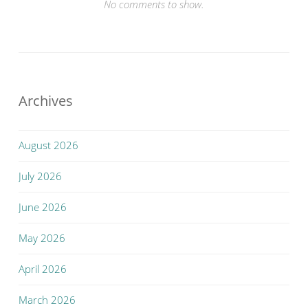
No comments to show.
Archives
August 2026
July 2026
June 2026
May 2026
April 2026
March 2026