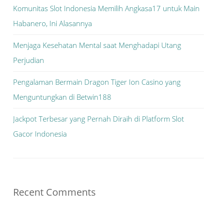
Komunitas Slot Indonesia Memilih Angkasa17 untuk Main
Habanero, Ini Alasannya
Menjaga Kesehatan Mental saat Menghadapi Utang
Perjudian
Pengalaman Bermain Dragon Tiger Ion Casino yang
Menguntungkan di Betwin188
Jackpot Terbesar yang Pernah Diraih di Platform Slot
Gacor Indonesia
Recent Comments