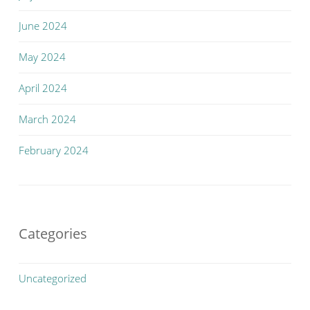
June 2024
May 2024
April 2024
March 2024
February 2024
Categories
Uncategorized