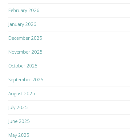
February 2026
January 2026
December 2025
November 2025
October 2025
September 2025
August 2025
July 2025
June 2025
May 2025