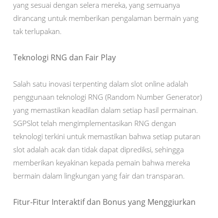
yang sesuai dengan selera mereka, yang semuanya
dirancang untuk memberikan pengalaman bermain yang
tak terlupakan.
Teknologi RNG dan Fair Play
Salah satu inovasi terpenting dalam slot online adalah
penggunaan teknologi RNG (Random Number Generator)
yang memastikan keadilan dalam setiap hasil permainan.
SGPSlot telah mengimplementasikan RNG dengan
teknologi terkini untuk memastikan bahwa setiap putaran
slot adalah acak dan tidak dapat diprediksi, sehingga
memberikan keyakinan kepada pemain bahwa mereka
bermain dalam lingkungan yang fair dan transparan.
Fitur-Fitur Interaktif dan Bonus yang Menggiurkan