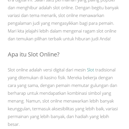
dan menghibur adalah slot online. Dengan begitu banyak
variasi dan tema menarik, slot online menawarkan
pengalaman judi yang mengasyikkan bagi para pemain.
Mari kita jelajahi lebih dalam mengenai ragam slot online
dan temukan pilihan terbaik untuk hiburan judi Anda!
Apa itu Slot Online?
Slot online adalah versi digital dari mesin
Slot
tradisional
yang ditemukan di kasino fisik. Mereka bekerja dengan
cara yang sama, dengan pemain memutar gulungan dan
berharap untuk mendapatkan kombinasi simbol yang
menang. Namun, slot online menawarkan lebih banyak
keunggulan, termasuk aksesibilitas yang lebih baik, variasi
permainan yang lebih banyak, dan hadiah yang lebih
besar.