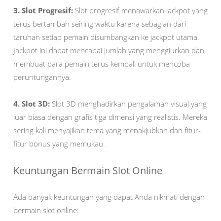
3. Slot Progresif:
Slot progresif menawarkan jackpot yang
terus bertambah seiring waktu karena sebagian dari
taruhan setiap pemain disumbangkan ke jackpot utama.
Jackpot ini dapat mencapai jumlah yang menggiurkan dan
membuat para pemain terus kembali untuk mencoba
peruntungannya.
4. Slot 3D:
Slot 3D menghadirkan pengalaman visual yang
luar biasa dengan grafis tiga dimensi yang realistis. Mereka
sering kali menyajikan tema yang menakjubkan dan fitur-
fitur bonus yang memukau.
Keuntungan Bermain Slot Online
Ada banyak keuntungan yang dapat Anda nikmati dengan
bermain slot online: