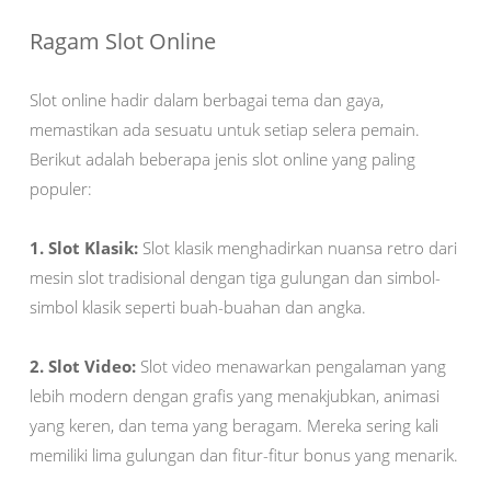
Ragam Slot Online
Slot online hadir dalam berbagai tema dan gaya,
memastikan ada sesuatu untuk setiap selera pemain.
Berikut adalah beberapa jenis slot online yang paling
populer:
1. Slot Klasik:
Slot klasik menghadirkan nuansa retro dari
mesin slot tradisional dengan tiga gulungan dan simbol-
simbol klasik seperti buah-buahan dan angka.
2. Slot Video:
Slot video menawarkan pengalaman yang
lebih modern dengan grafis yang menakjubkan, animasi
yang keren, dan tema yang beragam. Mereka sering kali
memiliki lima gulungan dan fitur-fitur bonus yang menarik.