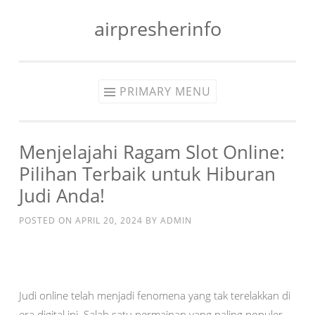
airpresherinfo
Skip
to
content
PRIMARY MENU
Menjelajahi Ragam Slot Online:
Pilihan Terbaik untuk Hiburan
Judi Anda!
POSTED ON
APRIL 20, 2024
BY
ADMIN
Judi online telah menjadi fenomena yang tak terelakkan di
era digital ini. Salah satu permainan yang paling populer