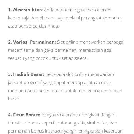
1. Aksesibilitas:
Anda dapat mengakses slot online
kapan saja dan di mana saja melalui perangkat komputer
atau ponsel cerdas Anda.
2. Variasi Permainan:
Slot online menawarkan berbagai
macam tema dan gaya permainan, memastikan ada
sesuatu yang cocok untuk setiap selera.
3. Hadiah Besar:
Beberapa slot online menawarkan
jackpot progresif yang dapat mencapai jutaan dolar,
memberi Anda kesempatan untuk memenangkan hadiah
besar.
4. Fitur Bonus:
Banyak slot online dilengkapi dengan
fitur-fitur bonus seperti putaran gratis, simbol liar, dan
permainan bonus interaktif yang meningkatkan keseruan