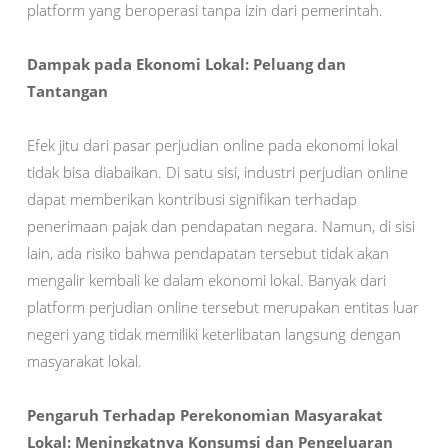
platform yang beroperasi tanpa izin dari pemerintah.
Dampak pada Ekonomi Lokal: Peluang dan
Tantangan
Efek jitu dari pasar perjudian online pada ekonomi lokal
tidak bisa diabaikan. Di satu sisi, industri perjudian online
dapat memberikan kontribusi signifikan terhadap
penerimaan pajak dan pendapatan negara. Namun, di sisi
lain, ada risiko bahwa pendapatan tersebut tidak akan
mengalir kembali ke dalam ekonomi lokal. Banyak dari
platform perjudian online tersebut merupakan entitas luar
negeri yang tidak memiliki keterlibatan langsung dengan
masyarakat lokal.
Pengaruh Terhadap Perekonomian Masyarakat
Lokal: Meningkatnya Konsumsi dan Pengeluaran