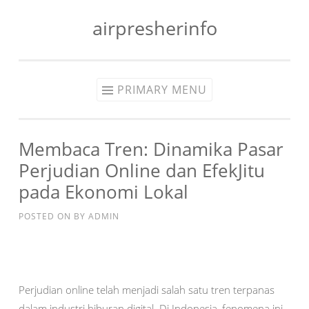
airpresherinfo
Skip
to
content
PRIMARY MENU
Membaca Tren: Dinamika Pasar
Perjudian Online dan EfekJitu
pada Ekonomi Lokal
POSTED ON
BY
ADMIN
Perjudian online telah menjadi salah satu tren terpanas
dalam industri hiburan digital. Di Indonesia, fenomena ini