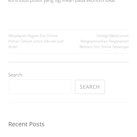
kontribusi positif yang signifikan pada ekonomi lokal.
Post
Menjelajahi Ragam Slot Online:
Strategi Efektif untuk
Pilihan Terbaik untuk Hiburan Judi
Mengoptimalkan Pengalaman
navigation
Anda!
Bermain Slot Online Terpercaya
Search
SEARCH
Recent Posts