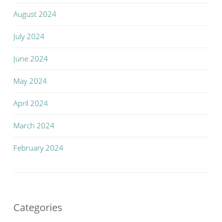
August 2024
July 2024
June 2024
May 2024
April 2024
March 2024
February 2024
Categories