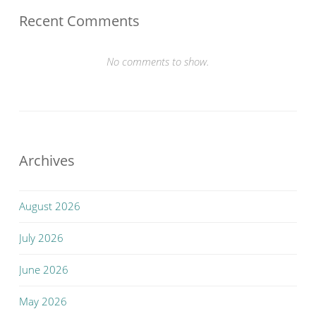
Recent Comments
No comments to show.
Archives
August 2026
July 2026
June 2026
May 2026