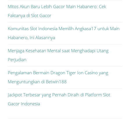
Mitos Akun Baru Lebih Gacor Main Habanero: Cek
Faktanya di Slot Gacor
Komunitas Slot Indonesia Memilih Angkasa17 untuk Main
Habanero, Ini Alasannya
Menjaga Kesehatan Mental saat Menghadapi Utang
Perjudian
Pengalaman Bermain Dragon Tiger Ion Casino yang
Menguntungkan di Betwin188
Jackpot Terbesar yang Pernah Diraih di Platform Slot
Gacor Indonesia