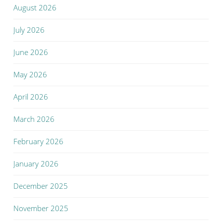
August 2026
July 2026
June 2026
May 2026
April 2026
March 2026
February 2026
January 2026
December 2025
November 2025