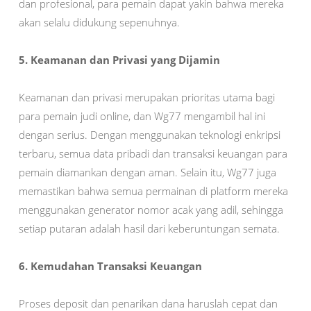
dan profesional, para pemain dapat yakin bahwa mereka
akan selalu didukung sepenuhnya.
5. Keamanan dan Privasi yang Dijamin
Keamanan dan privasi merupakan prioritas utama bagi
para pemain judi online, dan Wg77 mengambil hal ini
dengan serius. Dengan menggunakan teknologi enkripsi
terbaru, semua data pribadi dan transaksi keuangan para
pemain diamankan dengan aman. Selain itu, Wg77 juga
memastikan bahwa semua permainan di platform mereka
menggunakan generator nomor acak yang adil, sehingga
setiap putaran adalah hasil dari keberuntungan semata.
6. Kemudahan Transaksi Keuangan
Proses deposit dan penarikan dana haruslah cepat dan