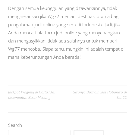
Dengan semua keunggulan yang ditawarkannya, tidak
mengherankan jika Wg77 menjadi destinasi utama bagi
pengalaman judi online yang seru di Indonesia. Jadi, jika
Anda mencari platform judi online yang menyenangkan
dan mengasyikkan, tidak ada salahnya untuk memberi
Wg77 mencoba. Siapa tahu, mungkin ini adalah tempat di
mana keberuntungan Anda berada!
Post
Jackpot Progresif di Harta138:
Serunya Bermain Slot Habanero di
Kesempatan Besar Menang
SlotCC
navigation
Search