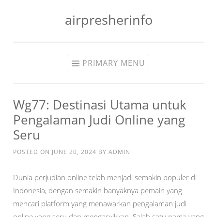
airpresherinfo
Skip
to
content
PRIMARY MENU
Wg77: Destinasi Utama untuk
Pengalaman Judi Online yang
Seru
POSTED ON
JUNE 20, 2024
BY
ADMIN
Dunia perjudian online telah menjadi semakin populer di
Indonesia, dengan semakin banyaknya pemain yang
mencari platform yang menawarkan pengalaman judi
online yang seru dan mengasyikkan. Salah satu nama yang