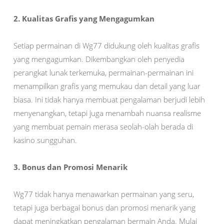
2. Kualitas Grafis yang Mengagumkan
Setiap permainan di Wg77 didukung oleh kualitas grafis
yang mengagumkan. Dikembangkan oleh penyedia
perangkat lunak terkemuka, permainan-permainan ini
menampilkan grafis yang memukau dan detail yang luar
biasa. Ini tidak hanya membuat pengalaman berjudi lebih
menyenangkan, tetapi juga menambah nuansa realisme
yang membuat pemain merasa seolah-olah berada di
kasino sungguhan.
3. Bonus dan Promosi Menarik
Wg77 tidak hanya menawarkan permainan yang seru,
tetapi juga berbagai bonus dan promosi menarik yang
dapat meningkatkan pengalaman bermain Anda. Mulai