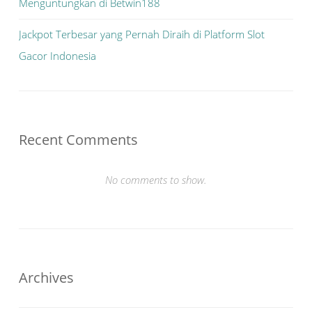
Menguntungkan di Betwin188
Jackpot Terbesar yang Pernah Diraih di Platform Slot
Gacor Indonesia
Recent Comments
No comments to show.
Archives