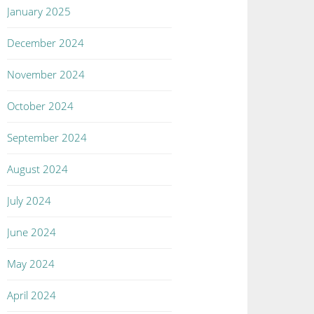
January 2025
December 2024
November 2024
October 2024
September 2024
August 2024
July 2024
June 2024
May 2024
April 2024