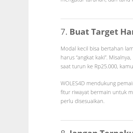
7.
Buat Target Har
Modal kecil bisa bertahan l
harus “angkat kaki”. Misalny
saat turun ke Rp25.000, kamu 
WOLES4D mendukung pemain 
fitur riwayat bermain untuk 
perlu disesuaikan.