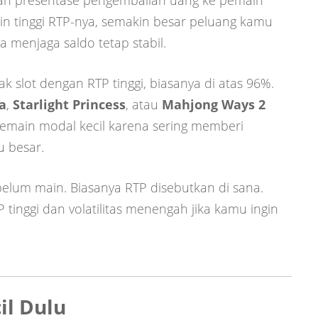
ah presentase pengembalian uang ke pemain
n tinggi RTP-nya, semakin besar peluang kamu
 menjaga saldo tetap stabil.
slot dengan RTP tinggi, biasanya di atas 96%.
a
,
Starlight Princess
, atau
Mahjong Ways 2
emain modal kecil karena sering memberi
u besar.
elum main. Biasanya RTP disebutkan di sana.
tinggi dan volatilitas menengah jika kamu ingin
il Dulu