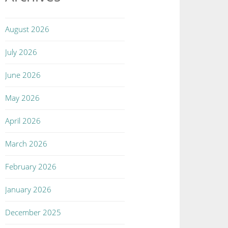
August 2026
July 2026
June 2026
May 2026
April 2026
March 2026
February 2026
January 2026
December 2025