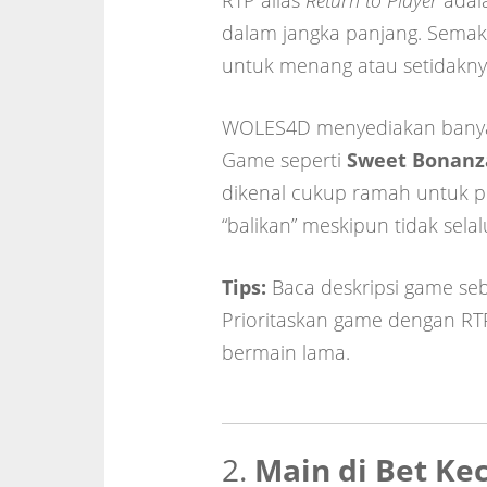
RTP alias
Return to Player
adal
dalam jangka panjang. Semaki
untuk menang atau setidaknya
WOLES4D menyediakan banyak 
Game seperti
Sweet Bonanz
dikenal cukup ramah untuk p
“balikan” meskipun tidak selal
Tips:
Baca deskripsi game seb
Prioritaskan game dengan RTP 
bermain lama.
2.
Main di Bet Kec