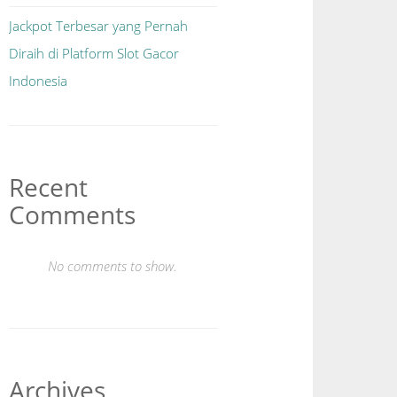
Jackpot Terbesar yang Pernah
Diraih di Platform Slot Gacor
Indonesia
Recent
Comments
No comments to show.
Archives