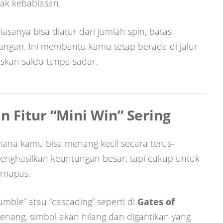
ak kebablasan.
iasanya bisa diatur dari jumlah spin, batas
angan. Ini membantu kamu tetap berada di jalur
skan saldo tanpa sadar.
an Fitur “Mini Win” Sering
 mana kamu bisa menang kecil secara terus-
enghasilkan keuntungan besar, tapi cukup untuk
rnapas.
umble” atau “cascading” seperti di
Gates of
menang, simbol akan hilang dan digantikan yang