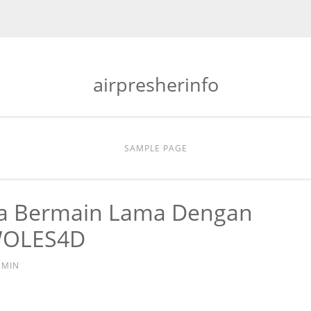
airpresherinfo
SAMPLE PAGE
ra Bermain Lama Dengan
 WOLES4D
DMIN