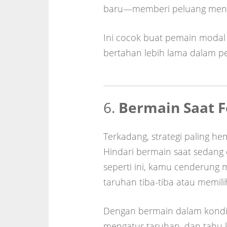
baru—memberi peluang menang
Ini cocok buat pemain modal 
bertahan lebih lama dalam p
6.
Bermain Saat F
Terkadang, strategi paling h
Hindari bermain saat sedang 
seperti ini, kamu cenderung
taruhan tiba-tiba atau memil
Dengan bermain dalam kondisi
mengatur taruhan, dan tahu 