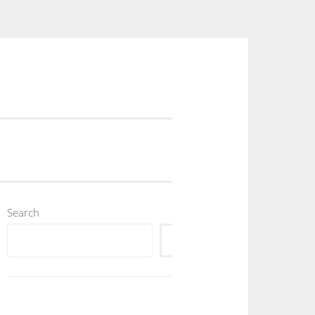
Search
SEARCH