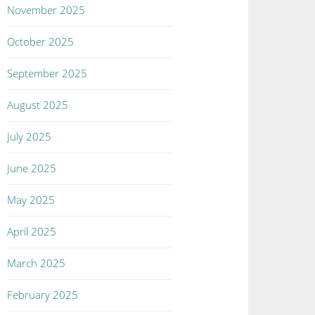
November 2025
October 2025
September 2025
August 2025
July 2025
June 2025
May 2025
April 2025
March 2025
February 2025