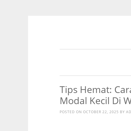
Skip
to
content
Tips Hemat: Ca
Modal Kecil Di
POSTED ON
OCTOBER 22, 2025
BY
A