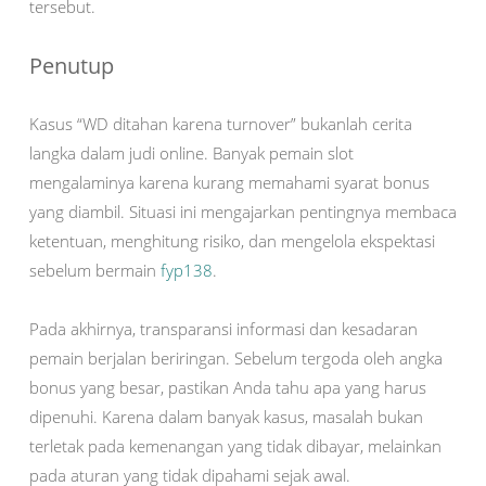
tersebut.
Penutup
Kasus “WD ditahan karena turnover” bukanlah cerita
langka dalam judi online. Banyak pemain slot
mengalaminya karena kurang memahami syarat bonus
yang diambil. Situasi ini mengajarkan pentingnya membaca
ketentuan, menghitung risiko, dan mengelola ekspektasi
sebelum bermain
fyp138
.
Pada akhirnya, transparansi informasi dan kesadaran
pemain berjalan beriringan. Sebelum tergoda oleh angka
bonus yang besar, pastikan Anda tahu apa yang harus
dipenuhi. Karena dalam banyak kasus, masalah bukan
terletak pada kemenangan yang tidak dibayar, melainkan
pada aturan yang tidak dipahami sejak awal.