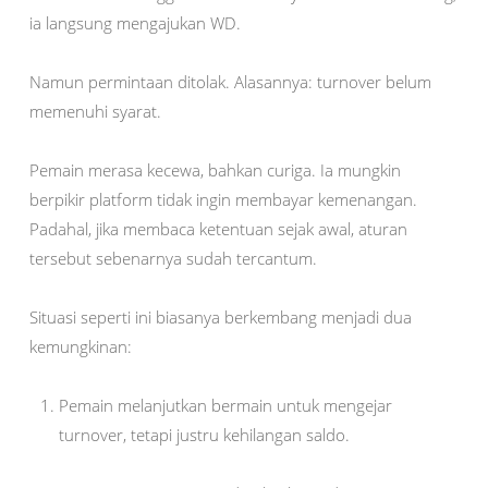
ia langsung mengajukan WD.
Namun permintaan ditolak. Alasannya: turnover belum
memenuhi syarat.
Pemain merasa kecewa, bahkan curiga. Ia mungkin
berpikir platform tidak ingin membayar kemenangan.
Padahal, jika membaca ketentuan sejak awal, aturan
tersebut sebenarnya sudah tercantum.
Situasi seperti ini biasanya berkembang menjadi dua
kemungkinan:
Pemain melanjutkan bermain untuk mengejar
turnover, tetapi justru kehilangan saldo.