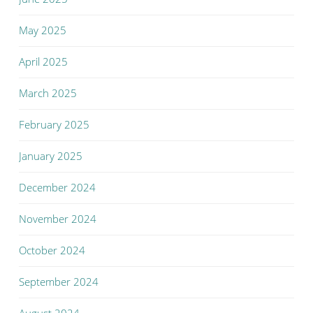
May 2025
April 2025
March 2025
February 2025
January 2025
December 2024
November 2024
October 2024
September 2024