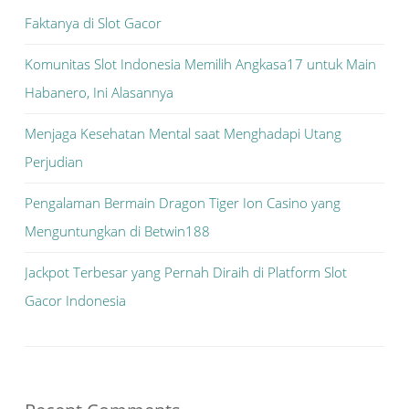
Faktanya di Slot Gacor
Komunitas Slot Indonesia Memilih Angkasa17 untuk Main
Habanero, Ini Alasannya
Menjaga Kesehatan Mental saat Menghadapi Utang
Perjudian
Pengalaman Bermain Dragon Tiger Ion Casino yang
Menguntungkan di Betwin188
Jackpot Terbesar yang Pernah Diraih di Platform Slot
Gacor Indonesia