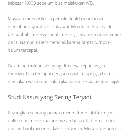
sebesar 1.000 sebelum bisa melakukan WD.
Masalah muncul ketika pemain tidak benar-benar
memahami syarat ini sejak awal. Mereka melihat saldo
bertambah, merasa sudah menang, lalu mencoba menarik
dana. Namun sistem menolak karena target turnover
belum tercapai.
Dalam permainan slot yang ritmenya cepat, angka
turnover bisa tercapai dengan cepat, tetapi juga bisa
memakan waktu dan saldo jika tidak dikelola dengan bijak.
Studi Kasus yang Sering Terjadi
Bayangkan seorang pemain mendaftar di platform judi
online dan menerima bonus sambutan. Ia bermain slot
dan berhasil menggandakan saldonya. Merasa beruntung,