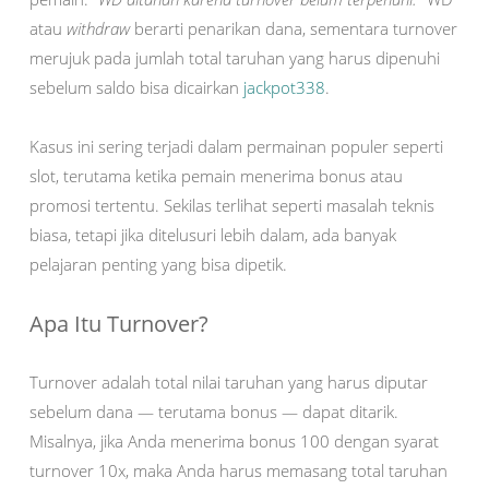
atau
withdraw
berarti penarikan dana, sementara turnover
merujuk pada jumlah total taruhan yang harus dipenuhi
sebelum saldo bisa dicairkan
jackpot338
.
Kasus ini sering terjadi dalam permainan populer seperti
slot, terutama ketika pemain menerima bonus atau
promosi tertentu. Sekilas terlihat seperti masalah teknis
biasa, tetapi jika ditelusuri lebih dalam, ada banyak
pelajaran penting yang bisa dipetik.
Apa Itu Turnover?
Turnover adalah total nilai taruhan yang harus diputar
sebelum dana — terutama bonus — dapat ditarik.
Misalnya, jika Anda menerima bonus 100 dengan syarat
turnover 10x, maka Anda harus memasang total taruhan