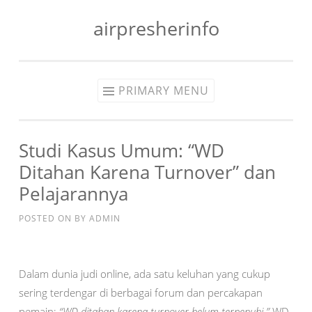
airpresherinfo
Skip
to
content
PRIMARY MENU
Studi Kasus Umum: “WD
Ditahan Karena Turnover” dan
Pelajarannya
POSTED ON
BY
ADMIN
Dalam dunia judi online, ada satu keluhan yang cukup
sering terdengar di berbagai forum dan percakapan
pemain:
“WD ditahan karena turnover belum terpenuhi.”
WD