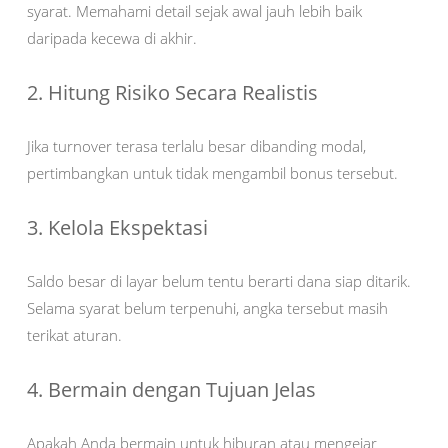
syarat. Memahami detail sejak awal jauh lebih baik
daripada kecewa di akhir.
2. Hitung Risiko Secara Realistis
Jika turnover terasa terlalu besar dibanding modal,
pertimbangkan untuk tidak mengambil bonus tersebut.
3. Kelola Ekspektasi
Saldo besar di layar belum tentu berarti dana siap ditarik.
Selama syarat belum terpenuhi, angka tersebut masih
terikat aturan.
4. Bermain dengan Tujuan Jelas
Apakah Anda bermain untuk hiburan atau mengejar