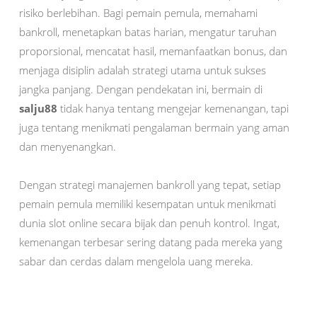
risiko berlebihan. Bagi pemain pemula, memahami
bankroll, menetapkan batas harian, mengatur taruhan
proporsional, mencatat hasil, memanfaatkan bonus, dan
menjaga disiplin adalah strategi utama untuk sukses
jangka panjang. Dengan pendekatan ini, bermain di
salju88
tidak hanya tentang mengejar kemenangan, tapi
juga tentang menikmati pengalaman bermain yang aman
dan menyenangkan.
Dengan strategi manajemen bankroll yang tepat, setiap
pemain pemula memiliki kesempatan untuk menikmati
dunia slot online secara bijak dan penuh kontrol. Ingat,
kemenangan terbesar sering datang pada mereka yang
sabar dan cerdas dalam mengelola uang mereka.