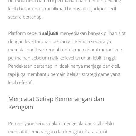
bertahan lebih lama di permainan dan memiliki peluang
lebih besar untuk menikmati bonus atau jackpot kecil
secara bertahap.
Platform seperti
salju88
menyediakan banyak pilihan slot
dengan level taruhan bervariasi. Pemula sebaiknya
memulai dari level rendah untuk memahami mekanisme
permainan sebelum naik ke level taruhan lebih tinggi.
Pendekatan bertahap ini tidak hanya menjaga bankroll,
tapi juga membantu pemain belajar strategi game yang
lebih efektif.
Mencatat Setiap Kemenangan dan
Kerugian
Pemain yang serius dalam mengelola bankroll selalu
mencatat kemenangan dan kerugian. Catatan ini