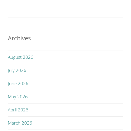
Archives
August 2026
July 2026
June 2026
May 2026
April 2026
March 2026