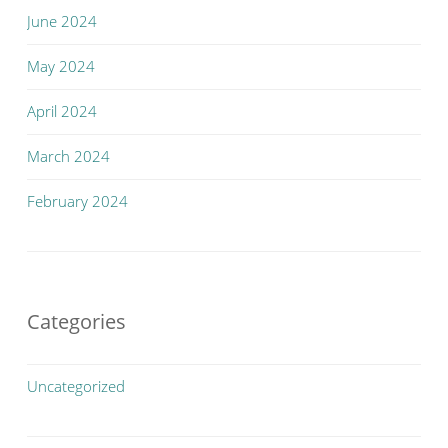
June 2024
May 2024
April 2024
March 2024
February 2024
Categories
Uncategorized