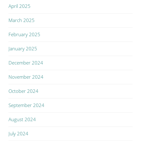
April 2025
March 2025
February 2025
January 2025
December 2024
November 2024
October 2024
September 2024
August 2024
July 2024