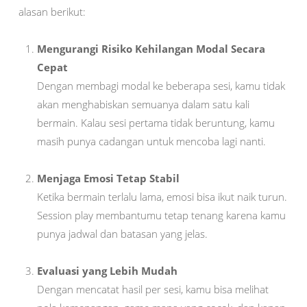
alasan berikut:
Mengurangi Risiko Kehilangan Modal Secara
Cepat
Dengan membagi modal ke beberapa sesi, kamu tidak
akan menghabiskan semuanya dalam satu kali
bermain. Kalau sesi pertama tidak beruntung, kamu
masih punya cadangan untuk mencoba lagi nanti.
Menjaga Emosi Tetap Stabil
Ketika bermain terlalu lama, emosi bisa ikut naik turun.
Session play membantumu tetap tenang karena kamu
punya jadwal dan batasan yang jelas.
Evaluasi yang Lebih Mudah
Dengan mencatat hasil per sesi, kamu bisa melihat