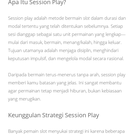
Apa Itu Session Play?
Session play adalah metode bermain
slot
dalam durasi dan
modal tertentu yang telah ditentukan sebelumnya. Setiap
sesi dianggap sebagai satu unit permainan yang lengkap—
mulai dari masuk, bermain, menang/kalah, hingga keluar.
Tujuan utamanya adalah menjaga disiplin, menghindari
keputusan impulsif, dan mengelola modal secara rasional.
Daripada bermain terus-menerus tanpa arah, session play
memberi kamu batasan yang jelas. Ini sangat membantu
agar permainan tetap menjadi hiburan, bukan kebiasaan
yang merugikan.
Keunggulan Strategi Session Play
Banyak pemain slot menyukai strategi ini karena beberapa