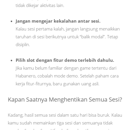
tidak dikejar aktivitas lain.
Jangan mengejar kekalahan antar sesi.
Kalau sesi pertama kalah, jangan langsung menaikkan
taruhan di sesi berikutnya untuk “balik modal”. Tetap
disiplin.
Pilih slot dengan fitur demo terlebih dahulu.
Jika kamu belum familiar dengan game tertentu dari
Habanero, cobalah mode demo. Setelah paham cara
kerja fitur-fiturnya, baru gunakan uang asli.
Kapan Saatnya Menghentikan Semua Sesi?
Kadang, hasil semua sesi dalam satu hari bisa buruk. Kalau
kamu sudah memainkan tiga sesi dan semuanya tidak