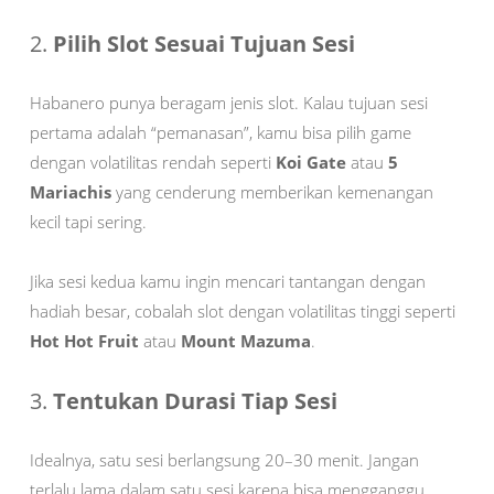
2.
Pilih Slot Sesuai Tujuan Sesi
Habanero punya beragam jenis slot. Kalau tujuan sesi
pertama adalah “pemanasan”, kamu bisa pilih game
dengan volatilitas rendah seperti
Koi Gate
atau
5
Mariachis
yang cenderung memberikan kemenangan
kecil tapi sering.
Jika sesi kedua kamu ingin mencari tantangan dengan
hadiah besar, cobalah slot dengan volatilitas tinggi seperti
Hot Hot Fruit
atau
Mount Mazuma
.
3.
Tentukan Durasi Tiap Sesi
Idealnya, satu sesi berlangsung 20–30 menit. Jangan
terlalu lama dalam satu sesi karena bisa mengganggu