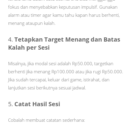
fokus dan menyebabkan keputusan impulsif. Gunakan
alarm atau timer agar kamu tahu kapan harus berhenti,
menang ataupun kalah.
4.
Tetapkan Target Menang dan Batas
Kalah per Sesi
Misalnya, jika modal sesi adalah Rp50.000, targetkan
berhenti jika menang Rp100.000 atau jika rugi Rp50.000.
Jika sudah tercapai, keluar dari game, istirahat, dan
lanjutkan sesi berikutnya sesuai jadwal.
5.
Catat Hasil Sesi
Cobalah membuat catatan sederhana: