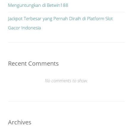
Menguntungkan di Betwin188
Jackpot Terbesar yang Pernah Diraih di Platform Slot
Gacor Indonesia
Recent Comments
No comments to show.
Archives