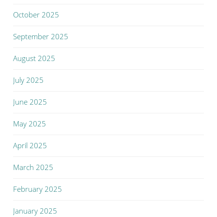
October 2025
September 2025
August 2025
July 2025
June 2025
May 2025
April 2025
March 2025
February 2025
January 2025