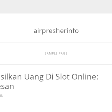
airpresherinfo
SAMPLE PAGE
ilkan Uang Di Slot Online:
esan
IN