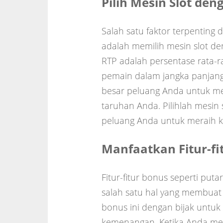
Pilih Mesin Slot den
Salah satu faktor terpenting 
adalah memilih mesin slot den
RTP adalah persentase rata-r
pemain dalam jangka panjang.
besar peluang Anda untuk me
taruhan Anda. Pilihlah mesin
peluang Anda untuk meraih 
Manfaatkan Fitur-fi
Fitur-fitur bonus seperti puta
salah satu hal yang membuat s
bonus ini dengan bijak untu
kemenangan. Ketika Anda men