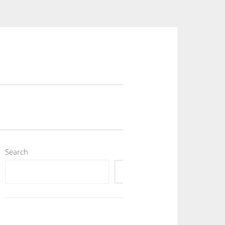
Search
SEARCH