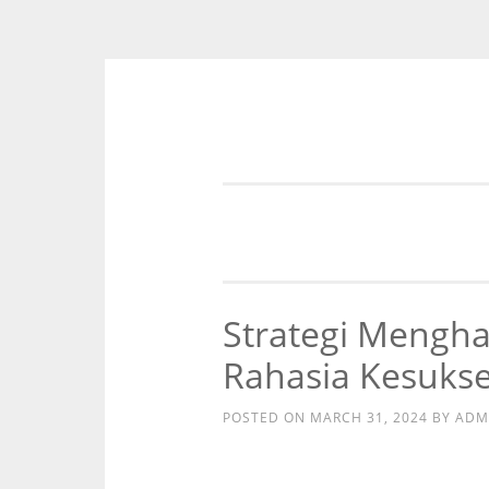
Skip
to
content
Strategi Menghas
Rahasia Kesuks
POSTED ON
MARCH 31, 2024
BY
ADM