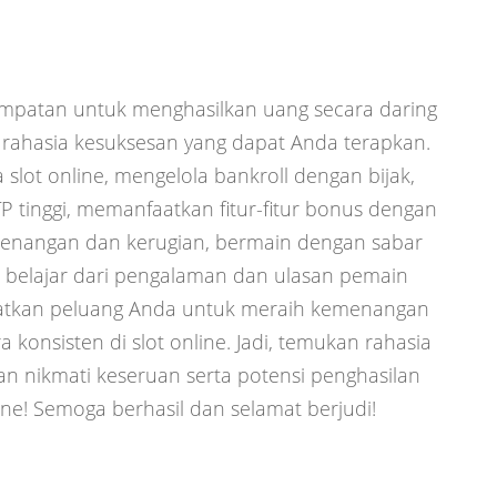
mpatan untuk menghasilkan uang secara daring
 rahasia kesuksesan yang dapat Anda terapkan.
lot online, mengelola bankroll dengan bijak,
P tinggi, memanfaatkan fitur-fitur bonus dengan
menangan dan kerugian, bermain dengan sabar
a belajar dari pengalaman dan ulasan pemain
katkan peluang Anda untuk meraih kemenangan
konsisten di slot online. Jadi, temukan rahasia
n nikmati keseruan serta potensi penghasilan
ine! Semoga berhasil dan selamat berjudi!