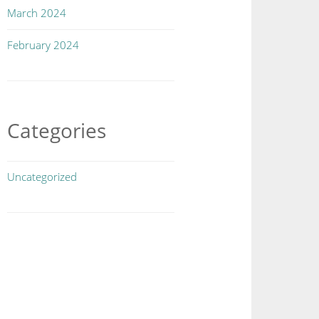
March 2024
February 2024
Categories
Uncategorized