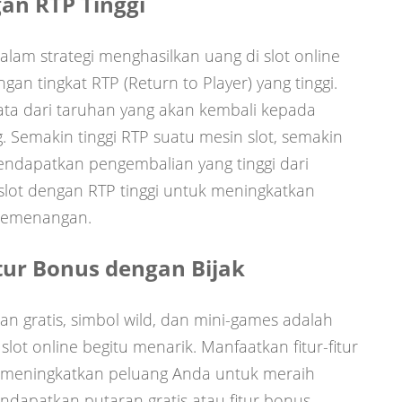
gan RTP Tinggi
dalam strategi menghasilkan uang di slot online
gan tingkat RTP (Return to Player) yang tinggi.
ata dari taruhan yang akan kembali kepada
 Semakin tinggi RTP suatu mesin slot, semakin
ndapatkan pengembalian yang tinggi dari
 slot dengan RTP tinggi untuk meningkatkan
kemenangan.
tur Bonus dengan Bijak
ran gratis, simbol wild, dan mini-games adalah
lot online begitu menarik. Manfaatkan fitur-fitur
k meningkatkan peluang Anda untuk meraih
dapatkan putaran gratis atau fitur bonus