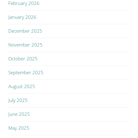
February 2026
January 2026
December 2025
November 2025
October 2025
September 2025
August 2025
July 2025
June 2025
May 2025