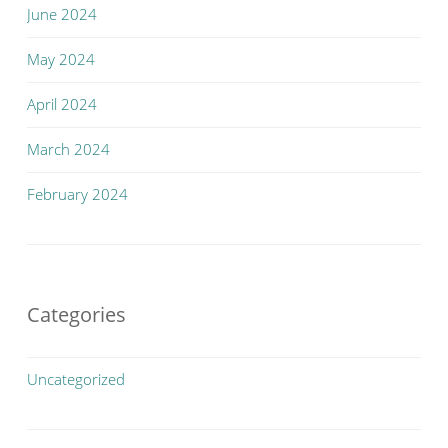
June 2024
May 2024
April 2024
March 2024
February 2024
Categories
Uncategorized