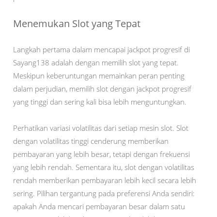
Menemukan Slot yang Tepat
Langkah pertama dalam mencapai jackpot progresif di
Sayang138 adalah dengan memilih slot yang tepat.
Meskipun keberuntungan memainkan peran penting
dalam perjudian, memilih slot dengan jackpot progresif
yang tinggi dan sering kali bisa lebih menguntungkan.
Perhatikan variasi volatilitas dari setiap mesin slot. Slot
dengan volatilitas tinggi cenderung memberikan
pembayaran yang lebih besar, tetapi dengan frekuensi
yang lebih rendah. Sementara itu, slot dengan volatilitas
rendah memberikan pembayaran lebih kecil secara lebih
sering. Pilihan tergantung pada preferensi Anda sendiri:
apakah Anda mencari pembayaran besar dalam satu