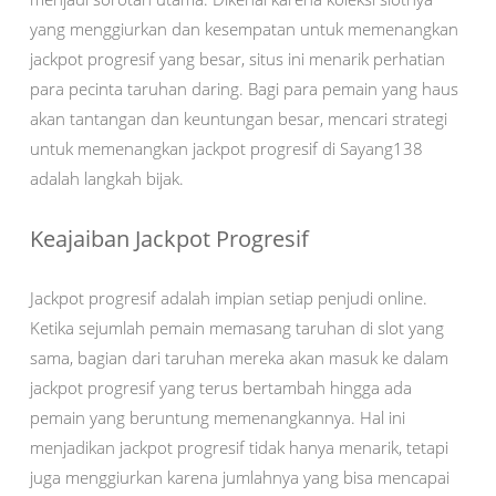
yang menggiurkan dan kesempatan untuk memenangkan
jackpot progresif yang besar, situs ini menarik perhatian
para pecinta taruhan daring. Bagi para pemain yang haus
akan tantangan dan keuntungan besar, mencari strategi
untuk memenangkan jackpot progresif di Sayang138
adalah langkah bijak.
Keajaiban Jackpot Progresif
Jackpot progresif adalah impian setiap penjudi online.
Ketika sejumlah pemain memasang taruhan di slot yang
sama, bagian dari taruhan mereka akan masuk ke dalam
jackpot progresif yang terus bertambah hingga ada
pemain yang beruntung memenangkannya. Hal ini
menjadikan jackpot progresif tidak hanya menarik, tetapi
juga menggiurkan karena jumlahnya yang bisa mencapai