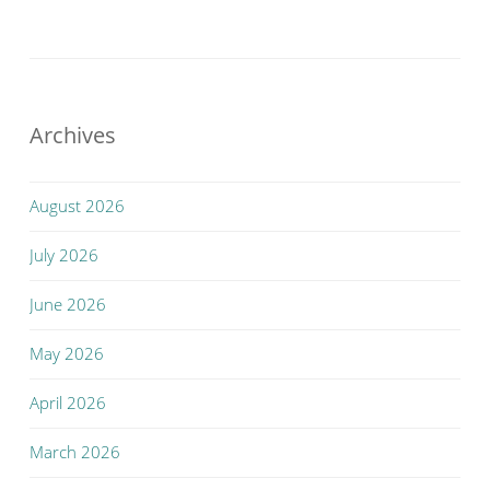
Archives
August 2026
July 2026
June 2026
May 2026
April 2026
March 2026