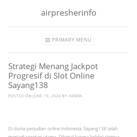
airpresherinfo
Skip
to
content
PRIMARY MENU
Strategi Menang Jackpot
Progresif di Slot Online
Sayang138
POSTED ON
JUNE 19, 2024
BY
ADMIN
Di dunia perjudian online Indonesia, Sayang138 telah
menjadi sorotan utama. Dikenal karena koleksi slotnya