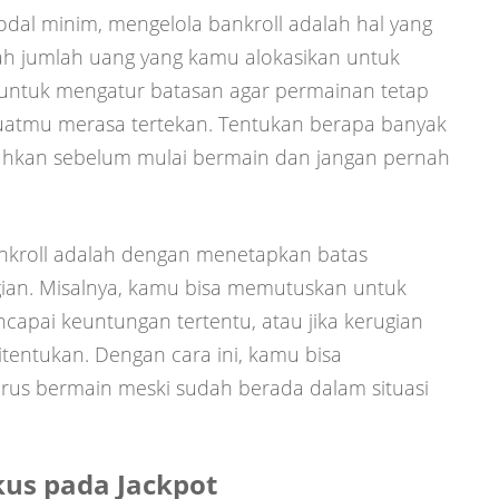
dal minim, mengelola bankroll adalah hal yang
lah jumlah uang yang kamu alokasikan untuk
 untuk mengatur batasan agar permainan tetap
tmu merasa tertekan. Tentukan berapa banyak
uhkan sebelum mulai bermain dan jangan pernah
ankroll adalah dengan menetapkan batas
ian. Misalnya, kamu bisa memutuskan untuk
capai keuntungan tertentu, atau jika kerugian
tentukan. Dengan cara ini, kamu bisa
rus bermain meski sudah berada dalam situasi
kus pada Jackpot