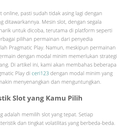
 online, pasti sudah tidak asing lagi dengan
 ditawarkannya. Mesin slot, dengan segala
k untuk dicoba, terutama di platform seperti
rbagai pilihan permainan dari penyedia
alah Pragmatic Play. Namun, meskipun permainan
 bermain dengan modal minim memerlukan strategi
uang. Di artikel ini, kami akan membahas beberapa
gmatic Play di
ceri123
dengan modal minim yang
makin menyenangkan dan menguntungkan.
tik Slot yang Kamu Pilih
 adalah memilih slot yang tepat. Setiap
eristik dan tingkat volatilitas yang berbeda-beda.