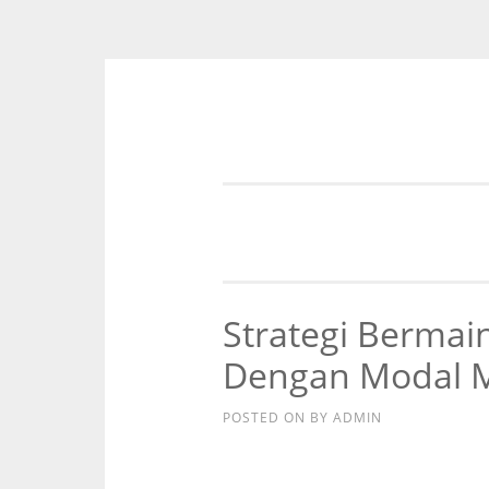
Skip
to
content
Strategi Bermain
Dengan Modal M
POSTED ON
BY
ADMIN