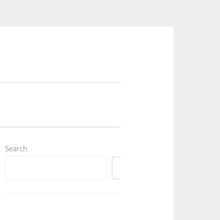
Search
SEARCH