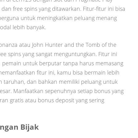
an free spins yang ditawarkan. Fitur-fitur ini bisa
 berguna untuk meningkatkan peluang menang
dal lebih banyak.
onanza atau John Hunter and the Tomb of the
ree spins yang sangat menguntungkan. Fitur ini
 pemain untuk berputar tanpa harus memasang
manfaatkan fitur ini, kamu bisa bermain lebih
taruhan, dan bahkan memiliki peluang untuk
ar. Manfaatkan sepenuhnya setiap bonus yang
aran gratis atau bonus deposit yang sering
engan Bijak