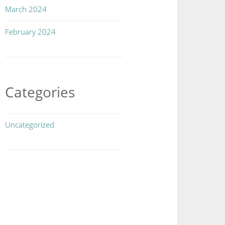
March 2024
February 2024
Categories
Uncategorized