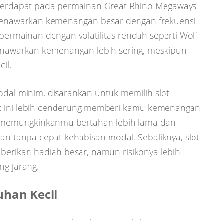
ang terdapat pada permainan Great Rhino Megaways
 menawarkan kemenangan besar dengan frekuensi
permainan dengan volatilitas rendah seperti Wolf
nawarkan kemenangan lebih sering, meskipun
il.
dal minim, disarankan untuk memilih slot
lot ini lebih cenderung memberi kamu kemenangan
a memungkinkanmu bertahan lebih lama dan
an tanpa cepat kehabisan modal. Sebaliknya, slot
mberikan hadiah besar, namun risikonya lebih
g jarang.
uhan Kecil