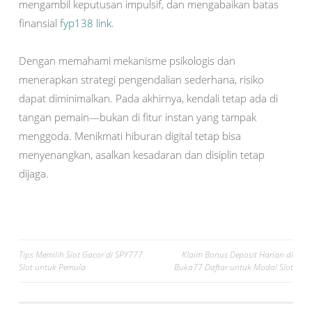
mengambil keputusan impulsif, dan mengabaikan batas
finansial
fyp138 link
.
Dengan memahami mekanisme psikologis dan
menerapkan strategi pengendalian sederhana, risiko
dapat diminimalkan. Pada akhirnya, kendali tetap ada di
tangan pemain—bukan di fitur instan yang tampak
menggoda. Menikmati hiburan digital tetap bisa
menyenangkan, asalkan kesadaran dan disiplin tetap
dijaga.
Post
Tips Memilih Slot Gacor di SPY777
Klaim Bonus Deposit Harian di
Slot untuk Pemula
Buka77 Daftar untuk Modal Slot
navigation