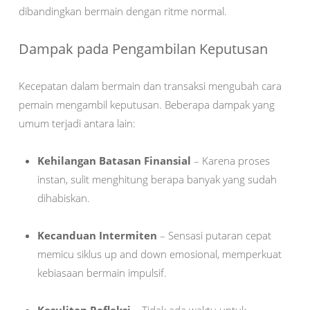
dibandingkan bermain dengan ritme normal.
Dampak pada Pengambilan Keputusan
Kecepatan dalam bermain dan transaksi mengubah cara
pemain mengambil keputusan. Beberapa dampak yang
umum terjadi antara lain:
Kehilangan Batasan Finansial
– Karena proses
instan, sulit menghitung berapa banyak yang sudah
dihabiskan.
Kecanduan Intermiten
– Sensasi putaran cepat
memicu siklus up and down emosional, memperkuat
kebiasaan bermain impulsif.