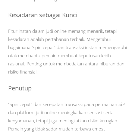
Kesadaran sebagai Kunci
Fitur instan dalam judi online memang menarik, tetapi
kesadaran adalah pertahanan terbaik. Mengetahui
bagaimana “spin cepat” dan transaksi instan memengaruhi
otak membantu pemain membuat keputusan lebih
rasional. Penting untuk membedakan antara hiburan dan
risiko finansial.
Penutup
“Spin cepat” dan kecepatan transaksi pada permainan
slot
dan platform judi online meningkatkan sensasi serta
kenyamanan, tetapi juga meningkatkan risiko kerugian.
Pemain yang tidak sadar mudah terbawa emosi,