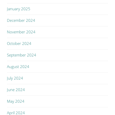
January 2025
December 2024
November 2024
October 2024
September 2024
August 2024
July 2024
June 2024
May 2024
April 2024