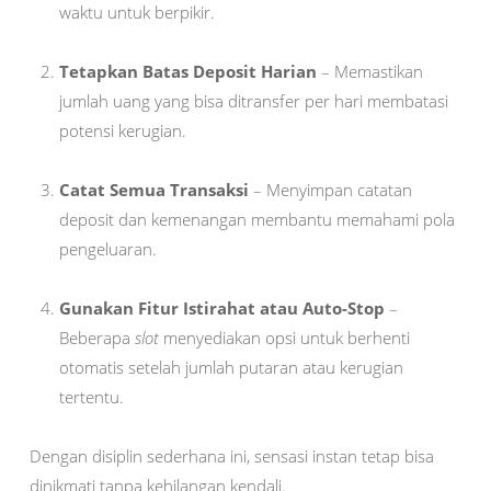
waktu untuk berpikir.
Tetapkan Batas Deposit Harian
– Memastikan
jumlah uang yang bisa ditransfer per hari membatasi
potensi kerugian.
Catat Semua Transaksi
– Menyimpan catatan
deposit dan kemenangan membantu memahami pola
pengeluaran.
Gunakan Fitur Istirahat atau Auto-Stop
–
Beberapa
slot
menyediakan opsi untuk berhenti
otomatis setelah jumlah putaran atau kerugian
tertentu.
Dengan disiplin sederhana ini, sensasi instan tetap bisa
dinikmati tanpa kehilangan kendali.