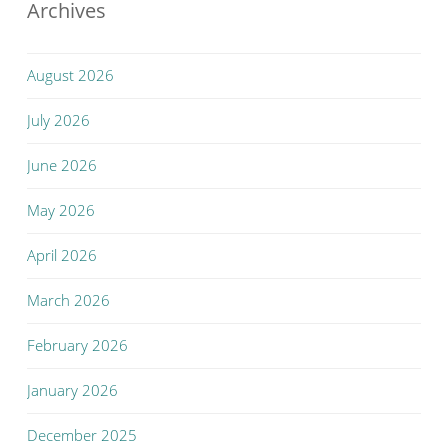
Archives
August 2026
July 2026
June 2026
May 2026
April 2026
March 2026
February 2026
January 2026
December 2025