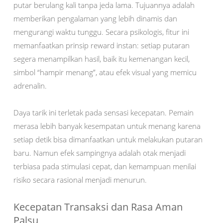
putar berulang kali tanpa jeda lama. Tujuannya adalah
memberikan pengalaman yang lebih dinamis dan
mengurangi waktu tunggu. Secara psikologis, fitur ini
memanfaatkan prinsip reward instan: setiap putaran
segera menampilkan hasil, baik itu kemenangan kecil,
simbol “hampir menang”, atau efek visual yang memicu
adrenalin.
Daya tarik ini terletak pada sensasi kecepatan. Pemain
merasa lebih banyak kesempatan untuk menang karena
setiap detik bisa dimanfaatkan untuk melakukan putaran
baru. Namun efek sampingnya adalah otak menjadi
terbiasa pada stimulasi cepat, dan kemampuan menilai
risiko secara rasional menjadi menurun.
Kecepatan Transaksi dan Rasa Aman
Palsu