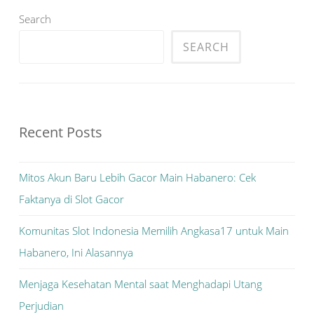
Search
SEARCH
Recent Posts
Mitos Akun Baru Lebih Gacor Main Habanero: Cek
Faktanya di Slot Gacor
Komunitas Slot Indonesia Memilih Angkasa17 untuk Main
Habanero, Ini Alasannya
Menjaga Kesehatan Mental saat Menghadapi Utang
Perjudian