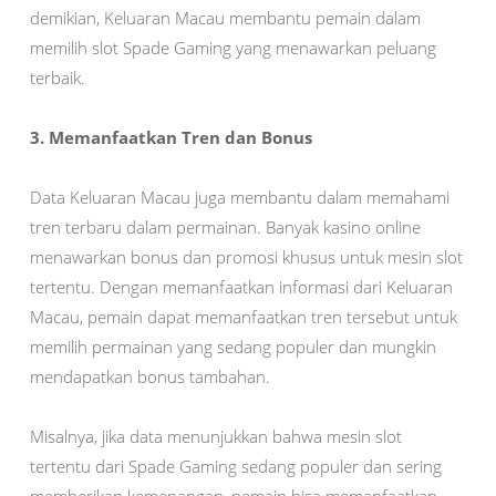
demikian, Keluaran Macau membantu pemain dalam
memilih slot Spade Gaming yang menawarkan peluang
terbaik.
3. Memanfaatkan Tren dan Bonus
Data Keluaran Macau juga membantu dalam memahami
tren terbaru dalam permainan. Banyak kasino online
menawarkan bonus dan promosi khusus untuk mesin slot
tertentu. Dengan memanfaatkan informasi dari Keluaran
Macau, pemain dapat memanfaatkan tren tersebut untuk
memilih permainan yang sedang populer dan mungkin
mendapatkan bonus tambahan.
Misalnya, jika data menunjukkan bahwa mesin slot
tertentu dari Spade Gaming sedang populer dan sering