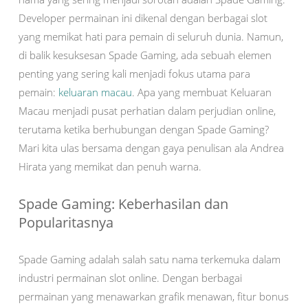
Developer permainan ini dikenal dengan berbagai slot
yang memikat hati para pemain di seluruh dunia. Namun,
di balik kesuksesan Spade Gaming, ada sebuah elemen
penting yang sering kali menjadi fokus utama para
pemain:
keluaran macau
. Apa yang membuat Keluaran
Macau menjadi pusat perhatian dalam perjudian online,
terutama ketika berhubungan dengan Spade Gaming?
Mari kita ulas bersama dengan gaya penulisan ala Andrea
Hirata yang memikat dan penuh warna.
Spade Gaming: Keberhasilan dan
Popularitasnya
Spade Gaming adalah salah satu nama terkemuka dalam
industri permainan slot online. Dengan berbagai
permainan yang menawarkan grafik menawan, fitur bonus