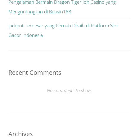
Pengalaman Bermain Dragon Tiger Ion Casino yang
Menguntungkan di Betwin188
Jackpot Terbesar yang Pernah Diraih di Platform Slot
Gacor Indonesia
Recent Comments
No comments to show.
Archives