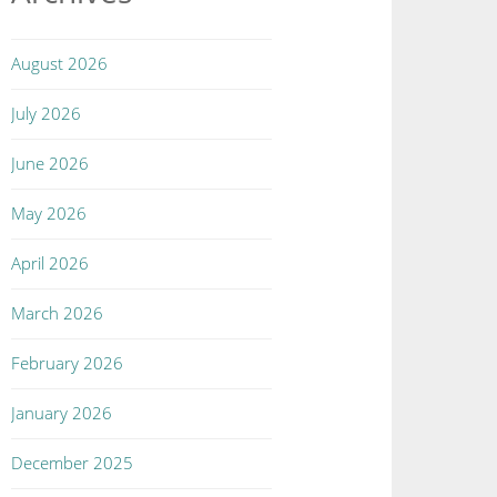
August 2026
July 2026
June 2026
May 2026
April 2026
March 2026
February 2026
January 2026
December 2025