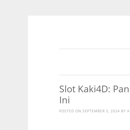
Skip
to
content
Slot Kaki4D: Pa
Ini
POSTED ON
SEPTEMBER 3, 2024
BY
A