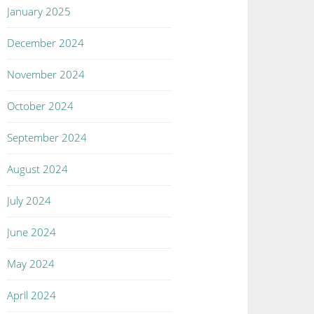
January 2025
December 2024
November 2024
October 2024
September 2024
August 2024
July 2024
June 2024
May 2024
April 2024