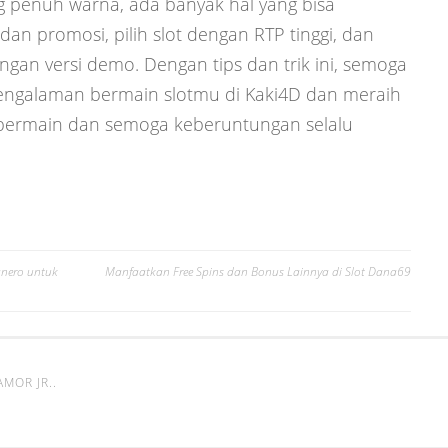
ng penuh warna, ada banyak hal yang bisa
an promosi, pilih slot dengan RTP tinggi, dan
ngan versi demo. Dengan tips dan trik ini, semoga
ngalaman bermain slotmu di Kaki4D dan meraih
bermain dan semoga keberuntungan selalu
nero untuk
Manfaatkan Free Spins dan Bonus Lainnya di Slot Dana69
AMOR JR.
.