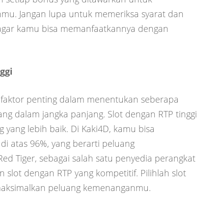
mu. Jangan lupa untuk memeriksa syarat dan
 agar kamu bisa memanfaatkannya dengan
ggi
h faktor penting dalam menentukan seberapa
g dalam jangka panjang. Slot dengan RTP tinggi
yang lebih baik. Di Kaki4D, kamu bisa
i atas 96%, yang berarti peluang
d Tiger, sebagai salah satu penyedia perangkat
lot dengan RTP yang kompetitif. Pilihlah slot
maksimalkan peluang kemenanganmu.