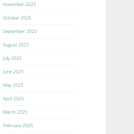
November 2025
October 2025
September 2025
August 2025
July 2025
June 2025
May 2025
April 2025
March 2025
February 2025