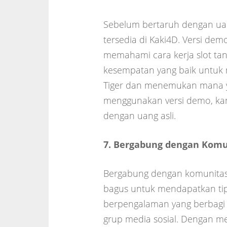
Sebelum bertaruh dengan uang
tersedia di Kaki4D. Versi d
memahami cara kerja slot tan
kesempatan yang baik untuk m
Tiger dan menemukan mana y
menggunakan versi demo, kam
dengan uang asli.
7. Bergabung dengan Komu
Bergabung dengan komunitas 
bagus untuk mendapatkan tip
berpengalaman yang berbagi 
grup media sosial. Dengan m