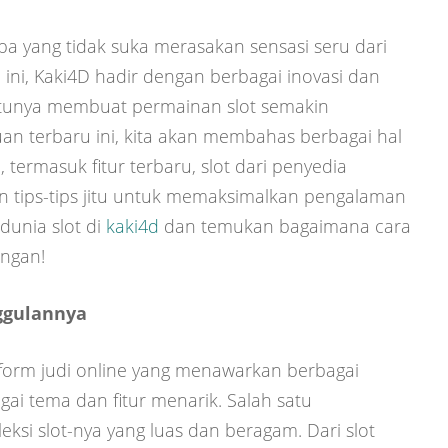
apa yang tidak suka merasakan sensasi seru dari
 ini, Kaki4D hadir dengan berbagai inovasi dan
tunya membuat permainan slot semakin
 terbaru ini, kita akan membahas berbagai hal
, termasuk fitur terbaru, slot dari penyedia
an tips-tips jitu untuk memaksimalkan pengalaman
dunia slot di
kaki4d
dan temukan bagaimana cara
ngan!
ggulannya
tform judi online yang menawarkan berbagai
ai tema dan fitur menarik. Salah satu
ksi slot-nya yang luas dan beragam. Dari slot