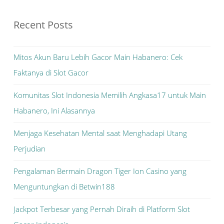
Recent Posts
Mitos Akun Baru Lebih Gacor Main Habanero: Cek
Faktanya di Slot Gacor
Komunitas Slot Indonesia Memilih Angkasa17 untuk Main
Habanero, Ini Alasannya
Menjaga Kesehatan Mental saat Menghadapi Utang
Perjudian
Pengalaman Bermain Dragon Tiger Ion Casino yang
Menguntungkan di Betwin188
Jackpot Terbesar yang Pernah Diraih di Platform Slot