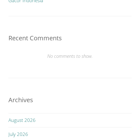
Gacor Indonesia
Recent Comments
No comments to show.
Archives
August 2026
July 2026