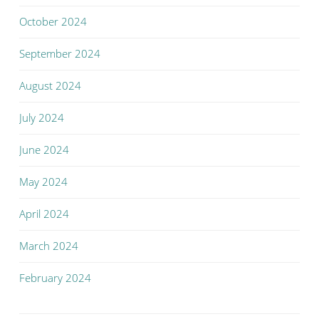
October 2024
September 2024
August 2024
July 2024
June 2024
May 2024
April 2024
March 2024
February 2024