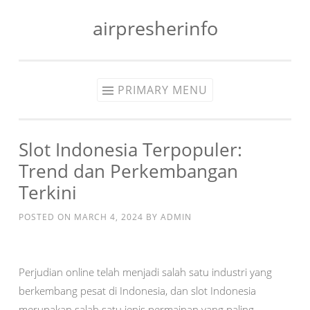
airpresherinfo
Skip
to
content
PRIMARY MENU
Slot Indonesia Terpopuler:
Trend dan Perkembangan
Terkini
POSTED ON
MARCH 4, 2024
BY
ADMIN
Perjudian online telah menjadi salah satu industri yang
berkembang pesat di Indonesia, dan slot Indonesia
merupakan salah satu jenis permainan yang paling