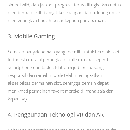
simbol wild, dan jackpot progresif terus ditingkatkan untuk
memberikan lebih banyak kesenangan dan peluang untuk
memenangkan hadiah besar kepada para pemain.
3. Mobile Gaming
Semakin banyak pemain yang memilih untuk bermain slot
Indonesia melalui perangkat mobile mereka, seperti
smartphone dan tablet. Platform judi online yang
responsif dan ramah mobile telah meningkatkan
aksesibilitas permainan slot, sehingga pemain dapat
menikmati permainan favorit mereka di mana saja dan
kapan saja.
4. Penggunaan Teknologi VR dan AR