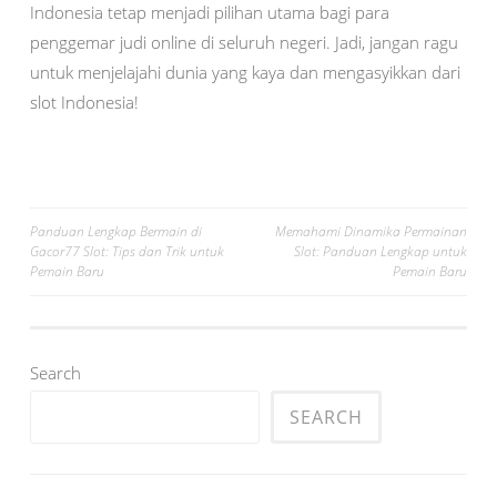
Indonesia tetap menjadi pilihan utama bagi para
penggemar judi online di seluruh negeri. Jadi, jangan ragu
untuk menjelajahi dunia yang kaya dan mengasyikkan dari
slot Indonesia!
Post
Panduan Lengkap Bermain di
Memahami Dinamika Permainan
Gacor77 Slot: Tips dan Trik untuk
Slot: Panduan Lengkap untuk
navigation
Pemain Baru
Pemain Baru
Search
SEARCH