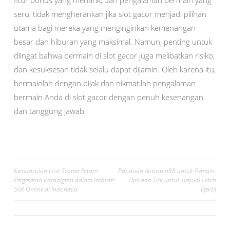
fitur bonus yang menarik, dan pengalaman bermain yang
seru, tidak mengherankan jika slot gacor menjadi pilihan
utama bagi mereka yang menginginkan kemenangan
besar dan hiburan yang maksimal. Namun, penting untuk
diingat bahwa bermain di slot gacor juga melibatkan risiko,
dan kesuksesan tidak selalu dapat dijamin. Oleh karena itu,
bermainlah dengan bijak dan nikmatilah pengalaman
bermain Anda di slot gacor dengan penuh kesenangan
dan tanggung jawab.
Post
Kemunculan Link Scatter Hitam:
Panduan Autospin88 untuk Pemain:
Pergeseran Paradigma dalam Industri
Tips dan Trik untuk Berjudi Lebih
navigation
Slot Online di Indonesia
Efektif