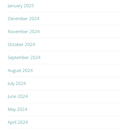
January 2025
December 2024
November 2024
October 2024
September 2024
August 2024
July 2024
June 2024
May 2024
April 2024