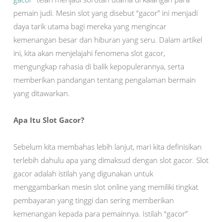
pemain judi. Mesin slot yang disebut “gacor” ini menjadi
daya tarik utama bagi mereka yang mengincar
kemenangan besar dan hiburan yang seru. Dalam artikel
ini, kita akan menjelajahi fenomena slot gacor,
mengungkap rahasia di balik kepopulerannya, serta
memberikan pandangan tentang pengalaman bermain
yang ditawarkan.
Apa Itu Slot Gacor?
Sebelum kita membahas lebih lanjut, mari kita definisikan
terlebih dahulu apa yang dimaksud dengan slot gacor. Slot
gacor adalah istilah yang digunakan untuk
menggambarkan mesin slot online yang memiliki tingkat
pembayaran yang tinggi dan sering memberikan
kemenangan kepada para pemainnya. Istilah “gacor”