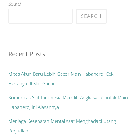
Search
SEARCH
Recent Posts
Mitos Akun Baru Lebih Gacor Main Habanero: Cek
Faktanya di Slot Gacor
Komunitas Slot Indonesia Memilih Angkasa17 untuk Main
Habanero, Ini Alasannya
Menjaga Kesehatan Mental saat Menghadapi Utang
Perjudian