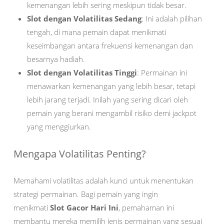
kemenangan lebih sering meskipun tidak besar.
Slot dengan Volatilitas Sedang
: Ini adalah pilihan
tengah, di mana pemain dapat menikmati
keseimbangan antara frekuensi kemenangan dan
besarnya hadiah.
Slot dengan Volatilitas Tinggi
: Permainan ini
menawarkan kemenangan yang lebih besar, tetapi
lebih jarang terjadi. Inilah yang sering dicari oleh
pemain yang berani mengambil risiko demi jackpot
yang menggiurkan.
Mengapa Volatilitas Penting?
Memahami volatilitas adalah kunci untuk menentukan
strategi permainan. Bagi pemain yang ingin
menikmati
Slot Gacor Hari Ini
, pemahaman ini
membantu mereka memilih jenis permainan yang sesuai