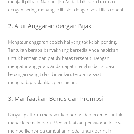
menjadi pilihan. Namun, jika Anda lebih suka bermain
dengan sering menang, pilih slot dengan volatilitas rendah.
2. Atur Anggaran dengan Bijak
Mengatur anggaran adalah hal yang tak kalah penting.
Tentukan berapa banyak yang bersedia Anda habiskan
untuk bermain dan patuhi batas tersebut. Dengan
mengatur anggaran, Anda dapat menghindari situasi
keuangan yang tidak diinginkan, terutama saat
menghadapi volatilitas permainan.
3. Manfaatkan Bonus dan Promosi
Banyak platform menawarkan bonus dan promosi untuk
menarik pemain baru. Memanfaatkan penawaran ini bisa
memberikan Anda tambahan modal untuk bermain,