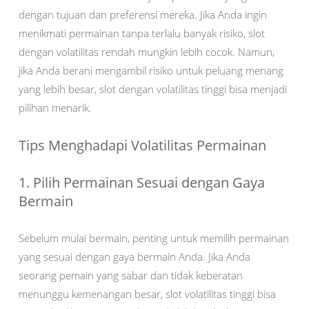
dengan tujuan dan preferensi mereka. Jika Anda ingin
menikmati permainan tanpa terlalu banyak risiko, slot
dengan volatilitas rendah mungkin lebih cocok. Namun,
jika Anda berani mengambil risiko untuk peluang menang
yang lebih besar, slot dengan volatilitas tinggi bisa menjadi
pilihan menarik.
Tips Menghadapi Volatilitas Permainan
1. Pilih Permainan Sesuai dengan Gaya
Bermain
Sebelum mulai bermain, penting untuk memilih permainan
yang sesuai dengan gaya bermain Anda. Jika Anda
seorang pemain yang sabar dan tidak keberatan
menunggu kemenangan besar, slot volatilitas tinggi bisa