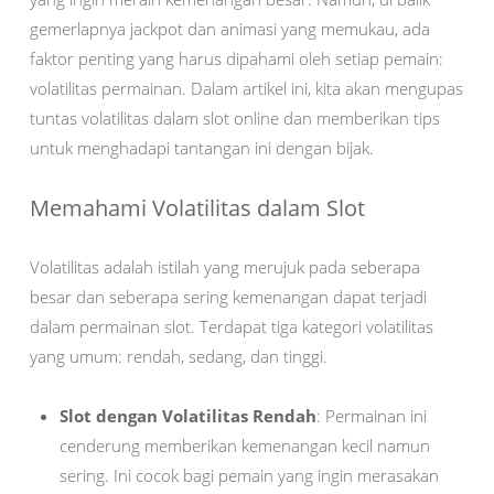
gemerlapnya jackpot dan animasi yang memukau, ada
faktor penting yang harus dipahami oleh setiap pemain:
volatilitas permainan. Dalam artikel ini, kita akan mengupas
tuntas volatilitas dalam slot online dan memberikan tips
untuk menghadapi tantangan ini dengan bijak.
Memahami Volatilitas dalam Slot
Volatilitas adalah istilah yang merujuk pada seberapa
besar dan seberapa sering kemenangan dapat terjadi
dalam permainan slot. Terdapat tiga kategori volatilitas
yang umum: rendah, sedang, dan tinggi.
Slot dengan Volatilitas Rendah
: Permainan ini
cenderung memberikan kemenangan kecil namun
sering. Ini cocok bagi pemain yang ingin merasakan