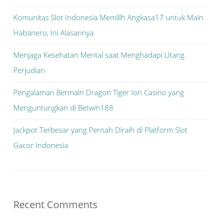
Komunitas Slot Indonesia Memilih Angkasa17 untuk Main
Habanero, Ini Alasannya
Menjaga Kesehatan Mental saat Menghadapi Utang
Perjudian
Pengalaman Bermain Dragon Tiger Ion Casino yang
Menguntungkan di Betwin188
Jackpot Terbesar yang Pernah Diraih di Platform Slot
Gacor Indonesia
Recent Comments