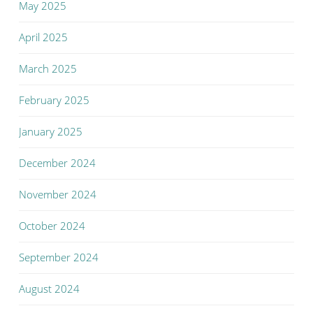
May 2025
April 2025
March 2025
February 2025
January 2025
December 2024
November 2024
October 2024
September 2024
August 2024