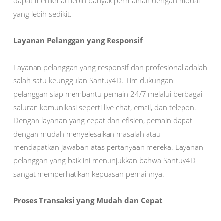
dapat menikmati lebih banyak permainan dengan modal
yang lebih sedikit.
Layanan Pelanggan yang Responsif
Layanan pelanggan yang responsif dan profesional adalah
salah satu keunggulan Santuy4D. Tim dukungan
pelanggan siap membantu pemain 24/7 melalui berbagai
saluran komunikasi seperti live chat, email, dan telepon.
Dengan layanan yang cepat dan efisien, pemain dapat
dengan mudah menyelesaikan masalah atau
mendapatkan jawaban atas pertanyaan mereka. Layanan
pelanggan yang baik ini menunjukkan bahwa Santuy4D
sangat memperhatikan kepuasan pemainnya.
Proses Transaksi yang Mudah dan Cepat