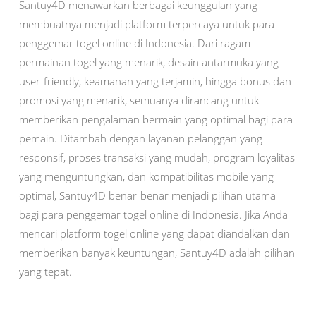
Santuy4D menawarkan berbagai keunggulan yang
membuatnya menjadi platform terpercaya untuk para
penggemar togel online di Indonesia. Dari ragam
permainan togel yang menarik, desain antarmuka yang
user-friendly, keamanan yang terjamin, hingga bonus dan
promosi yang menarik, semuanya dirancang untuk
memberikan pengalaman bermain yang optimal bagi para
pemain. Ditambah dengan layanan pelanggan yang
responsif, proses transaksi yang mudah, program loyalitas
yang menguntungkan, dan kompatibilitas mobile yang
optimal, Santuy4D benar-benar menjadi pilihan utama
bagi para penggemar togel online di Indonesia. Jika Anda
mencari platform togel online yang dapat diandalkan dan
memberikan banyak keuntungan, Santuy4D adalah pilihan
yang tepat.