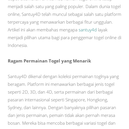
menjadi salah satu yang paling populer. Dalam dunia togel
online, Santuy4D telah muncul sebagai salah satu platform
terpercaya yang menawarkan berbagai fitur unggulan.
Artikel ini akan membahas mengapa
santuy4d
layak
menjadi pilihan utama bagi para penggemar togel online di
Indonesia.
Ragam Permainan Togel yang Menarik
Santuy4D dikenal dengan koleksi permainan toglnya yang
beragam. Platform ini menawarkan berbagai jenis togel
seperti 2D, 3D, dan 4D, serta permainan dari berbagai
pasaran internasional seperti Singapore, Hongkong,
Sydney, dan lainnya. Dengan banyaknya pilihan pasaran
dan jenis permainan, pemain tidak akan pernah merasa
bosan. Mereka bisa mencoba berbagai variasi togel dan