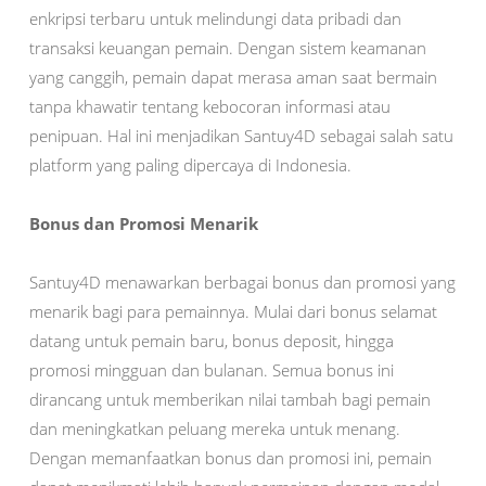
enkripsi terbaru untuk melindungi data pribadi dan
transaksi keuangan pemain. Dengan sistem keamanan
yang canggih, pemain dapat merasa aman saat bermain
tanpa khawatir tentang kebocoran informasi atau
penipuan. Hal ini menjadikan Santuy4D sebagai salah satu
platform yang paling dipercaya di Indonesia.
Bonus dan Promosi Menarik
Santuy4D menawarkan berbagai bonus dan promosi yang
menarik bagi para pemainnya. Mulai dari bonus selamat
datang untuk pemain baru, bonus deposit, hingga
promosi mingguan dan bulanan. Semua bonus ini
dirancang untuk memberikan nilai tambah bagi pemain
dan meningkatkan peluang mereka untuk menang.
Dengan memanfaatkan bonus dan promosi ini, pemain