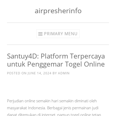
airpresherinfo
Skip
to
content
PRIMARY MENU
Santuy4D: Platform Terpercaya
untuk Penggemar Togel Online
POSTED ON
JUNE 14, 2024
BY
ADMIN
Perjudian online semakin hari semakin diminati oleh
masyarakat Indonesia. Berbagai jenis permainan judi
dapat ditemukan di internet, namun togel online tetap