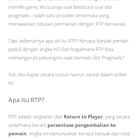
memilih game, khususnya saat berbicara soal
slot
pragmatic
—salah satu provider terkemuka yang
menawarkan ratusan permainan dengan RTP bervariasi.
Tapi, sebenarnya apa sih itu RTP? Kenapa banyak pemain
peduli dengan angka ini? Dan bagaimana RTP bisa
memengaruhi peluangmu saat bermain slot Pragmatic?
Yuk, kita kupas secara tuntas namun santai dalam artikel
ini.
Apa Itu RTP?
RTP adalah singkatan dari
Return to Player
, yang secara
sederhana berarti
persentase pengembalian ke
pemain
. Angka ini menunjukkan berapa banyak dari total