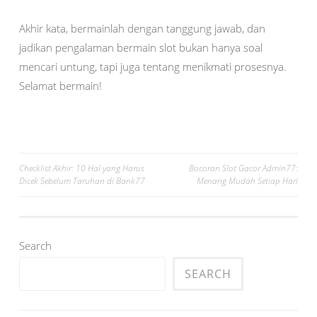
Akhir kata, bermainlah dengan tanggung jawab, dan
jadikan pengalaman bermain slot bukan hanya soal
mencari untung, tapi juga tentang menikmati prosesnya.
Selamat bermain!
Post
Checklist Akhir: 10 Hal yang Harus
Bocoran Slot Gacor Admin77:
Dicek Sebelum Taruhan di Bank77
Menang Mudah Setiap Hari
navigation
Search
SEARCH