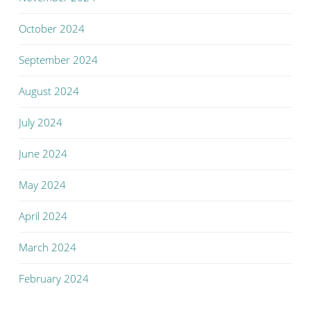
October 2024
September 2024
August 2024
July 2024
June 2024
May 2024
April 2024
March 2024
February 2024