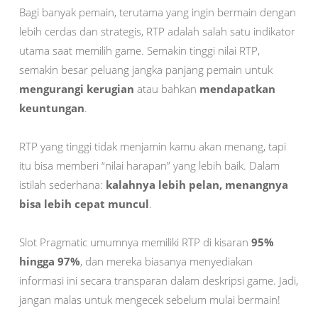
Bagi banyak pemain, terutama yang ingin bermain dengan
lebih cerdas dan strategis, RTP adalah salah satu indikator
utama saat memilih game. Semakin tinggi nilai RTP,
semakin besar peluang jangka panjang pemain untuk
mengurangi kerugian
atau bahkan
mendapatkan
keuntungan
.
RTP yang tinggi tidak menjamin kamu akan menang, tapi
itu bisa memberi “nilai harapan” yang lebih baik. Dalam
istilah sederhana:
kalahnya lebih pelan, menangnya
bisa lebih cepat muncul
.
Slot Pragmatic umumnya memiliki RTP di kisaran
95%
hingga 97%
, dan mereka biasanya menyediakan
informasi ini secara transparan dalam deskripsi game. Jadi,
jangan malas untuk mengecek sebelum mulai bermain!