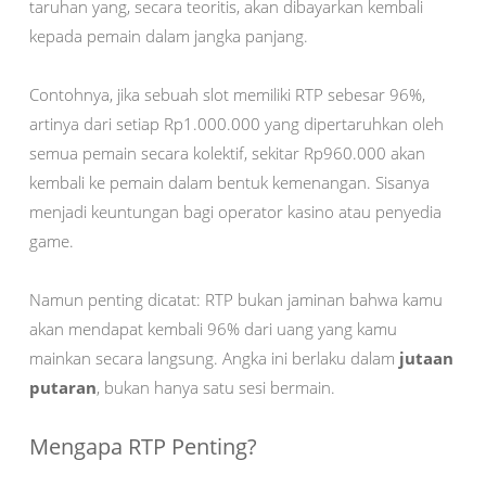
taruhan yang, secara teoritis, akan dibayarkan kembali
kepada pemain dalam jangka panjang.
Contohnya, jika sebuah slot memiliki RTP sebesar 96%,
artinya dari setiap Rp1.000.000 yang dipertaruhkan oleh
semua pemain secara kolektif, sekitar Rp960.000 akan
kembali ke pemain dalam bentuk kemenangan. Sisanya
menjadi keuntungan bagi operator kasino atau penyedia
game.
Namun penting dicatat: RTP bukan jaminan bahwa kamu
akan mendapat kembali 96% dari uang yang kamu
mainkan secara langsung. Angka ini berlaku dalam
jutaan
putaran
, bukan hanya satu sesi bermain.
Mengapa RTP Penting?