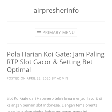
airpresherinfo
Skip
to
content
PRIMARY MENU
Pola Harian Koi Gate: Jam Paling
RTP Slot Gacor & Setting Bet
Optimal
POSTED ON
APRIL 22, 2025
BY
ADMIN
Slot Koi Gate dari Habanero telah lama menjadi favorit di
kalangan pemain slot Indonesia.
Dengan tema oriental
yang kaya akan simbol keberuntungan, game ini