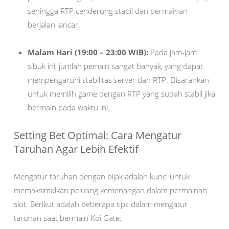
sehingga RTP cenderung stabil dan permainan
berjalan lancar.
Malam Hari (19:00 – 23:00 WIB):
Pada jam-jam
sibuk ini, jumlah pemain sangat banyak, yang dapat
mempengaruhi stabilitas server dan RTP.
Disarankan
untuk memilih game dengan RTP yang sudah stabil jika
bermain pada waktu ini.
Setting Bet Optimal: Cara Mengatur
Taruhan Agar Lebih Efektif
Mengatur taruhan dengan bijak adalah kunci untuk
memaksimalkan peluang kemenangan dalam permainan
slot.
Berikut adalah beberapa tips dalam mengatur
taruhan saat bermain Koi Gate: