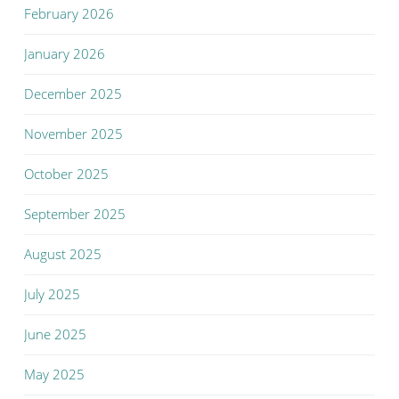
February 2026
January 2026
December 2025
November 2025
October 2025
September 2025
August 2025
July 2025
June 2025
May 2025