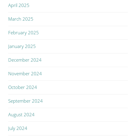
April 2025
March 2025
February 2025
January 2025
December 2024
November 2024
October 2024
September 2024
August 2024
July 2024