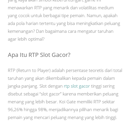
menawarkan RTP yang menarik dan volatilitas medium
yang cocok untuk berbagai tipe pemain.
Namun, apakah
ada pola harian tertentu yang bisa meningkatkan peluang
kemenangan?
Dan bagaimana cara mengatur taruhan
agar lebih optimal?
Apa Itu RTP Slot Gacor?
RTP (Return to Player) adalah persentase teoretis dari total
taruhan yang akan dikembalikan kepada pemain dalam
jangka panjang.
Slot dengan
rtp slot gacor
tinggi sering
disebut sebagai “slot gacor” karena memberikan peluang
menang yang lebih besar.
Koi Gate memiliki RTP sekitar
96,26% hingga 98%, menjadikannya pilihan menarik bagi
pemain yang mencari peluang menang yang lebih tinggi.
​