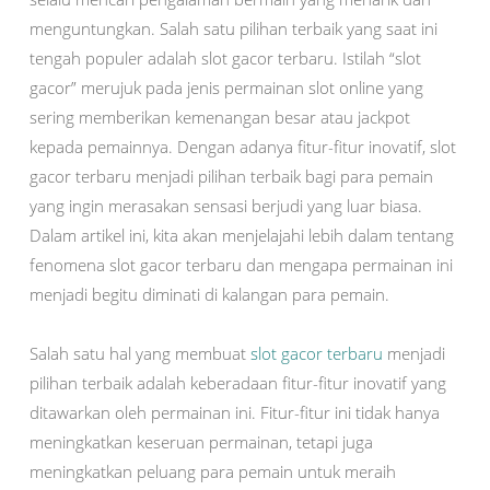
menguntungkan. Salah satu pilihan terbaik yang saat ini
tengah populer adalah slot gacor terbaru. Istilah “slot
gacor” merujuk pada jenis permainan slot online yang
sering memberikan kemenangan besar atau jackpot
kepada pemainnya. Dengan adanya fitur-fitur inovatif, slot
gacor terbaru menjadi pilihan terbaik bagi para pemain
yang ingin merasakan sensasi berjudi yang luar biasa.
Dalam artikel ini, kita akan menjelajahi lebih dalam tentang
fenomena slot gacor terbaru dan mengapa permainan ini
menjadi begitu diminati di kalangan para pemain.
Salah satu hal yang membuat
slot gacor terbaru
menjadi
pilihan terbaik adalah keberadaan fitur-fitur inovatif yang
ditawarkan oleh permainan ini. Fitur-fitur ini tidak hanya
meningkatkan keseruan permainan, tetapi juga
meningkatkan peluang para pemain untuk meraih