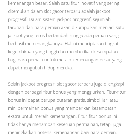
kemenangan besar. Salah satu fitur inovatif yang sering
ditemukan dalam slot gacor terbaru adalah jackpot
progresif. Dalam sistem jackpot progresif, sejumlah
taruhan dari para pemain akan dikumpulkan menjadi satu
jackpot yang terus bertambah hingga ada pemain yang
berhasil memenangkannya. Hal ini menciptakan tingkat
kegembiraan yang tinggi dan memberikan kesempatan
bagi para pemain untuk meraih kemenangan besar yang
dapat mengubah hidup mereka.
Selain jackpot progresif, slot gacor terbaru juga dilengkapi
dengan berbagai fitur bonus yang menggiurkan. Fitur-fitur
bonus ini dapat berupa putaran gratis, simbol liar, atau
mini permainan bonus yang memberikan kesempatan
ekstra untuk meraih kemenangan. Fitur-fitur bonus ini
tidak hanya menambah keseruan permainan, tetapi juga
meningkatkan potensi kemenangan bagi para pemain.