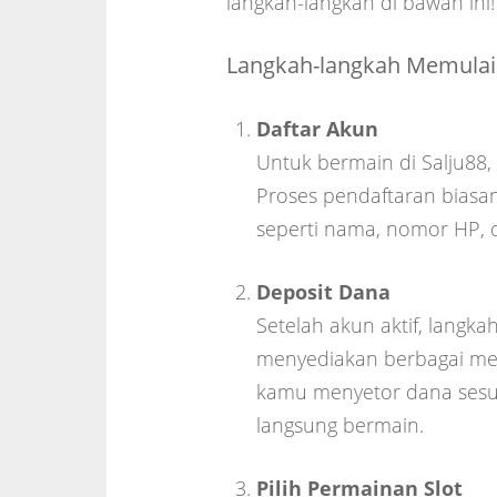
langkah-langkah di bawah ini!
Langkah-langkah Memulai 
Daftar Akun
Untuk bermain di Salju88
Proses pendaftaran biasa
seperti nama, nomor HP, 
Deposit Dana
Setelah akun aktif, langka
menyediakan berbagai me
kamu menyetor dana sesua
langsung bermain.
Pilih Permainan Slot