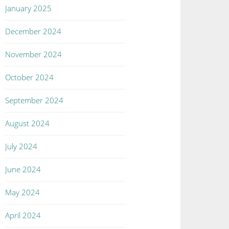
January 2025
December 2024
November 2024
October 2024
September 2024
August 2024
July 2024
June 2024
May 2024
April 2024