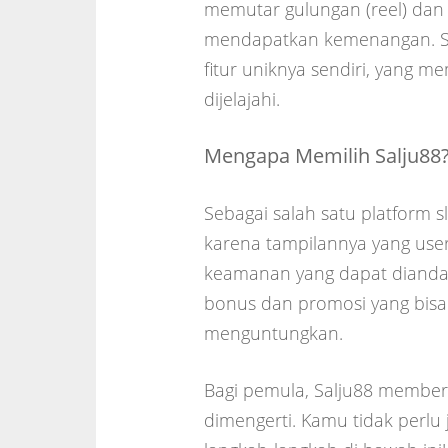
memutar gulungan (reel) dan
mendapatkan kemenangan. Set
fitur uniknya sendiri, yang m
dijelajahi.
Mengapa Memilih Salju88
Sebagai salah satu platform sl
karena tampilannya yang user-
keamanan yang dapat diandal
bonus dan promosi yang bis
menguntungkan.
Bagi pemula, Salju88 membe
dimengerti. Kamu tidak perlu 