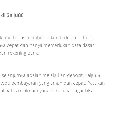
di Salju88
, kamu harus membuat akun terlebih dahulu.
nya cepat dan hanya memerlukan data dasar
dan rekening bank.
h selanjutnya adalah melakukan deposit. Salju88
tode pembayaran yang aman dan cepat. Pastikan
i batas minimum yang ditentukan agar bisa