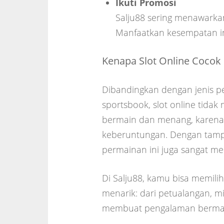
Ikuti Promosi
Salju88 sering menawarka
Manfaatkan kesempatan in
Kenapa Slot Online Cocok
Dibandingkan dengan jenis pe
sportsbook, slot online tidak
bermain dan menang, karena
keberuntungan. Dengan tampil
permainan ini juga sangat me
Di Salju88, kamu bisa memilih
menarik: dari petualangan, mi
membuat pengalaman bermain