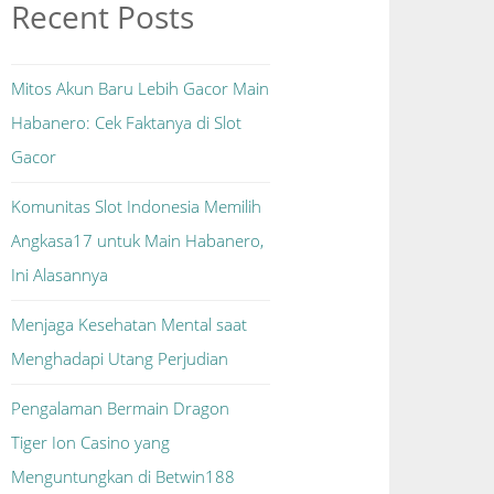
Recent Posts
Mitos Akun Baru Lebih Gacor Main
Habanero: Cek Faktanya di Slot
Gacor
Komunitas Slot Indonesia Memilih
Angkasa17 untuk Main Habanero,
Ini Alasannya
Menjaga Kesehatan Mental saat
Menghadapi Utang Perjudian
Pengalaman Bermain Dragon
Tiger Ion Casino yang
Menguntungkan di Betwin188