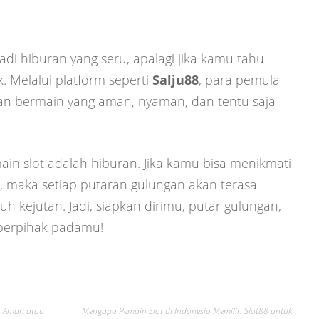
adi hiburan yang seru, apalagi jika kamu tahu
. Melalui platform seperti
Salju88
, para pemula
n bermain yang aman, nyaman, dan tentu saja—
ain slot adalah hiburan. Jika kamu bisa menikmati
 maka setiap putaran gulungan akan terasa
h kejutan. Jadi, siapkan dirimu, putar gulungan,
berpihak padamu!
: Aman atau
Mengapa Pemain Slot di Indonesia Memilih Slot88 untuk