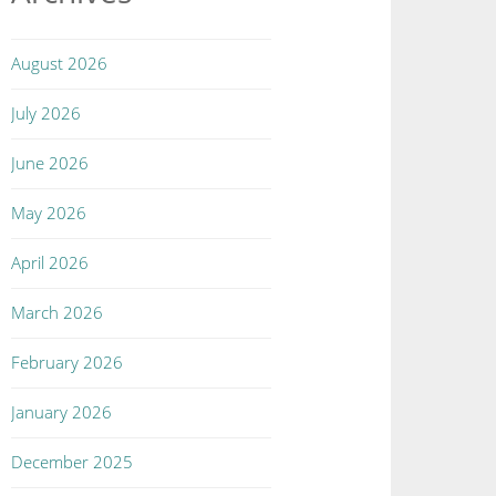
August 2026
July 2026
June 2026
May 2026
April 2026
March 2026
February 2026
January 2026
December 2025