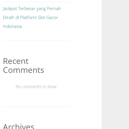
Jackpot Terbesar yang Pernah
Diraih di Platform Slot Gacor
Indonesia
Recent
Comments
No comments to show.
Archives