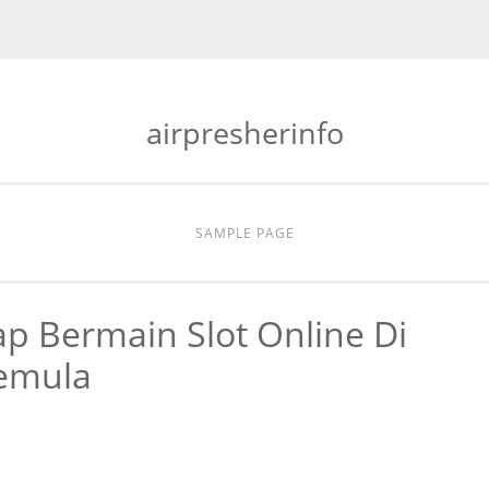
airpresherinfo
SAMPLE PAGE
 Bermain Slot Online Di
Pemula