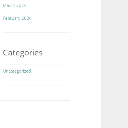
March 2024
February 2024
Categories
Uncategorized