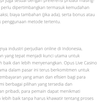
pi juga sesuai dengan preferensi pribadi masing-
g perlu dipertimbangkan termasuk kemudahan
ksi, biaya tambahan (jika ada), serta bonus atau
k penggunaan metode tertentu.
 industri perjudian online di Indonesia,
n yang tepat menjadi kunci utama untuk
h baik dan lebih menyenangkan. Opus Live Casino
tama dalam pasar ini terus berkomitmen untuk
embayaran yang aman dan efisien bagi para
berbagai pilihan yang tersedia dan
 pribadi, para pemain dapat menikmati
 lebih baik tanpa harus khawatir tentang proses