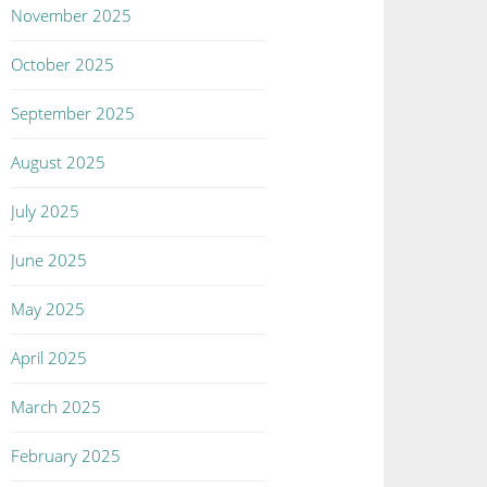
November 2025
October 2025
September 2025
August 2025
July 2025
June 2025
May 2025
April 2025
March 2025
February 2025