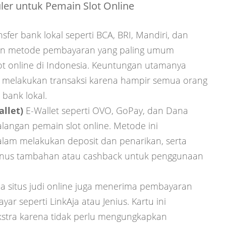
er untuk Pemain Slot Online
sfer bank lokal seperti BCA, BRI, Mandiri, dan
 metode pembayaran yang paling umum
ot online di Indonesia. Keuntungan utamanya
melakukan transaksi karena hampir semua orang
 bank lokal.
llet)
E-Wallet seperti OVO, GoPay, dan Dana
alangan pemain slot online. Metode ini
am melakukan deposit dan penarikan, serta
onus tambahan atau cashback untuk penggunaan
 situs judi online juga menerima pembayaran
r seperti LinkAja atau Jenius. Kartu ini
tra karena tidak perlu mengungkapkan