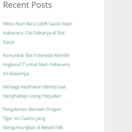
Recent Posts
Mitos Akun Baru Lebih Gacor Main
Habanero: Cek Faktanya di Slot
Gacor
Komunitas Slot Indonesia Memilih
Angkasa17 untuk Main Habanero,
Ini Alasannya
Menjaga Kesehatan Mental saat
Menghadapi Utang Perjudian
Pengalaman Bermain Dragon
Tiger Ion Casino yang
Menguntungkan di Betwin188