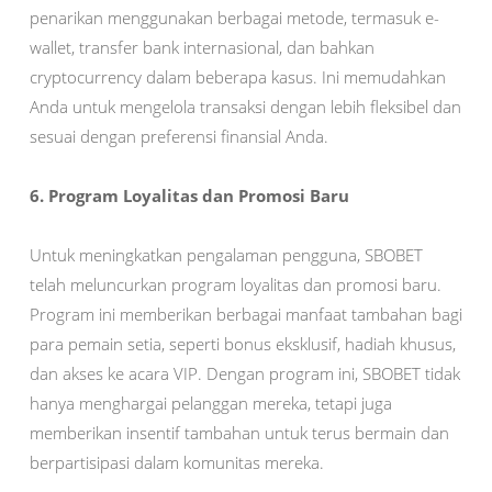
penarikan menggunakan berbagai metode, termasuk e-
wallet, transfer bank internasional, dan bahkan
cryptocurrency dalam beberapa kasus. Ini memudahkan
Anda untuk mengelola transaksi dengan lebih fleksibel dan
sesuai dengan preferensi finansial Anda.
6. Program Loyalitas dan Promosi Baru
Untuk meningkatkan pengalaman pengguna, SBOBET
telah meluncurkan program loyalitas dan promosi baru.
Program ini memberikan berbagai manfaat tambahan bagi
para pemain setia, seperti bonus eksklusif, hadiah khusus,
dan akses ke acara VIP. Dengan program ini, SBOBET tidak
hanya menghargai pelanggan mereka, tetapi juga
memberikan insentif tambahan untuk terus bermain dan
berpartisipasi dalam komunitas mereka.