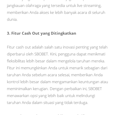
jangkauan olahraga yang tersedia untuk live streaming,
memberikan Anda akses ke lebih banyak acara di seluruh
dunia.
3. Fitur Cash Out yang Ditingkatkan
Fitur cash out adalah salah satu inovasi penting yang telah
diperbarui oleh SBOBET. Kini, pengguna dapat menikmati
fleksibilitas lebih besar dalam mengelola taruhan mereka.
Fitur ini memungkinkan Anda untuk menarik sebagian dari
taruhan Anda sebelum acara selesai, memberikan Anda
kontrol lebih besar dalam mengamankan keuntungan atau
meminimalkan kerugian. Dengan perbaikan ini, SBOBET
menawarkan opsi yang lebih baik untuk melindungi
taruhan Anda dalam situasi yang tidak terduga.