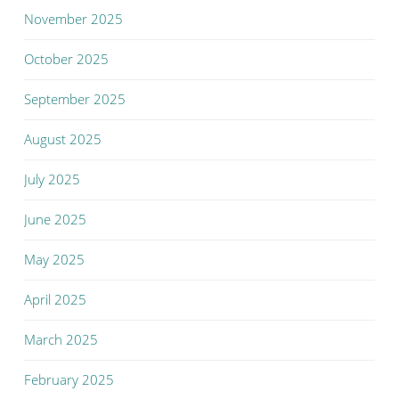
November 2025
October 2025
September 2025
August 2025
July 2025
June 2025
May 2025
April 2025
March 2025
February 2025