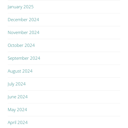
January 2025
December 2024
November 2024
October 2024
September 2024
August 2024
July 2024
June 2024
May 2024
April 2024