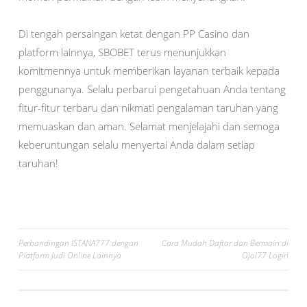
Di tengah persaingan ketat dengan PP Casino dan
platform lainnya, SBOBET terus menunjukkan
komitmennya untuk memberikan layanan terbaik kepada
penggunanya. Selalu perbarui pengetahuan Anda tentang
fitur-fitur terbaru dan nikmati pengalaman taruhan yang
memuaskan dan aman. Selamat menjelajahi dan semoga
keberuntungan selalu menyertai Anda dalam setiap
taruhan!
Post
Perbandingan ISTANA777 dengan
Cara Mudah Daftar dan Bermain di
Platform Judi Online Lainnya
Ojol77 Login
navigation