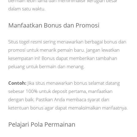
bermain lebih lama dan meminimalisir kerugian besar
dalam satu waktu.
Manfaatkan Bonus dan Promosi
Situs togel resmi sering menawarkan berbagai bonus dan
promosi untuk menarik pemain baru. Jangan lewatkan
kesempatan ini! Bonus dapat memberikan tambahan
peluang untuk bermain dan menang.
Contoh:
Jika situs menawarkan bonus selamat datang
sebesar 100% untuk deposit pertama, manfaatkan
dengan baik. Pastikan Anda membaca syarat dan
ketentuan bonus agar dapat memaksimalkan manfaatnya.
Pelajari Pola Permainan