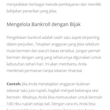
menyediakan berbagai metode pembayaran dan memiliki
kebijakan penarikan yang jelas.
Mengelola Bankroll dengan Bijak
Pengelolaan bankroll adalah salah satu aspek terpenting
dalam perjudian. Tetapkan anggaran yang jelas sebelum
mulai bermain dan patuhi batas tersebut. Jangan pernah
bermain dengan uang yang seharusnya digunakan untuk
kebutuhan sehari-hari. Ini akan membantu Anda
menikmati permainan tanpa tekanan finansial.
Contoh:
Jika Anda menetapkan anggaran bulanan
sebesar satu juta rupiah, bagilah menjadi beberapa sesi
bermain. Misalnya, Anda bisa memutuskan untuk bermain
100 ribu rupiah setiap kali. Dengan cara ini, Anda bisa