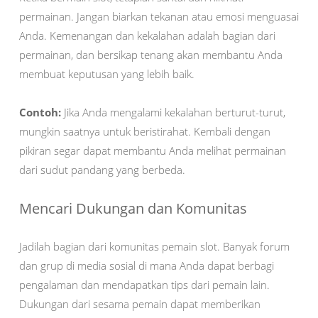
permainan. Jangan biarkan tekanan atau emosi menguasai
Anda. Kemenangan dan kekalahan adalah bagian dari
permainan, dan bersikap tenang akan membantu Anda
membuat keputusan yang lebih baik.
Contoh:
Jika Anda mengalami kekalahan berturut-turut,
mungkin saatnya untuk beristirahat. Kembali dengan
pikiran segar dapat membantu Anda melihat permainan
dari sudut pandang yang berbeda.
Mencari Dukungan dan Komunitas
Jadilah bagian dari komunitas pemain slot. Banyak forum
dan grup di media sosial di mana Anda dapat berbagi
pengalaman dan mendapatkan tips dari pemain lain.
Dukungan dari sesama pemain dapat memberikan