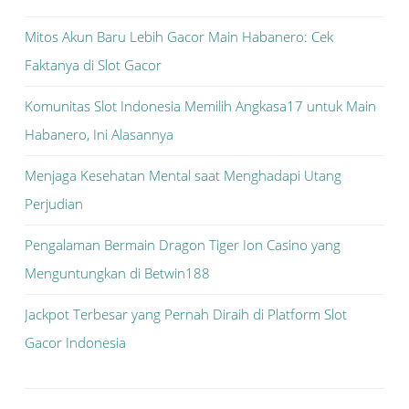
Mitos Akun Baru Lebih Gacor Main Habanero: Cek
Faktanya di Slot Gacor
Komunitas Slot Indonesia Memilih Angkasa17 untuk Main
Habanero, Ini Alasannya
Menjaga Kesehatan Mental saat Menghadapi Utang
Perjudian
Pengalaman Bermain Dragon Tiger Ion Casino yang
Menguntungkan di Betwin188
Jackpot Terbesar yang Pernah Diraih di Platform Slot
Gacor Indonesia