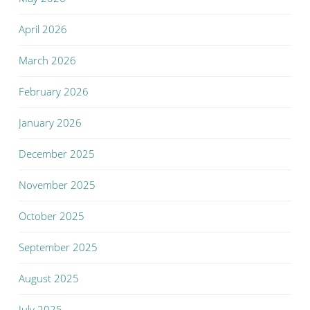
April 2026
March 2026
February 2026
January 2026
December 2025
November 2025
October 2025
September 2025
August 2025
July 2025