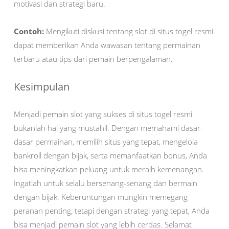
motivasi dan strategi baru.
Contoh:
Mengikuti diskusi tentang slot di situs togel resmi
dapat memberikan Anda wawasan tentang permainan
terbaru atau tips dari pemain berpengalaman.
Kesimpulan
Menjadi pemain slot yang sukses di situs togel resmi
bukanlah hal yang mustahil. Dengan memahami dasar-
dasar permainan, memilih situs yang tepat, mengelola
bankroll dengan bijak, serta memanfaatkan bonus, Anda
bisa meningkatkan peluang untuk meraih kemenangan.
Ingatlah untuk selalu bersenang-senang dan bermain
dengan bijak. Keberuntungan mungkin memegang
peranan penting, tetapi dengan strategi yang tepat, Anda
bisa menjadi pemain slot yang lebih cerdas. Selamat