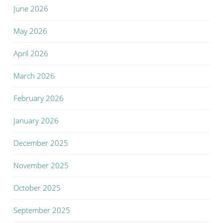
June 2026
May 2026
April 2026
March 2026
February 2026
January 2026
December 2025
November 2025
October 2025
September 2025