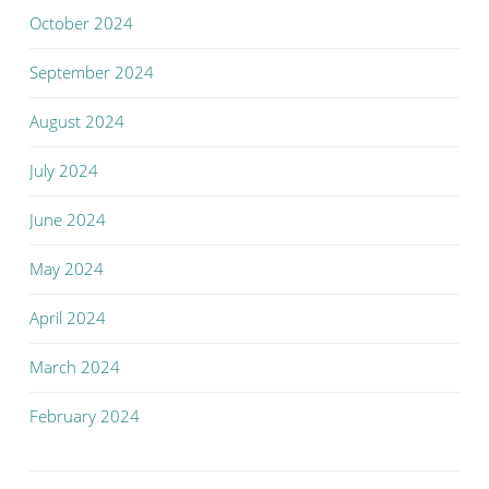
October 2024
September 2024
August 2024
July 2024
June 2024
May 2024
April 2024
March 2024
February 2024