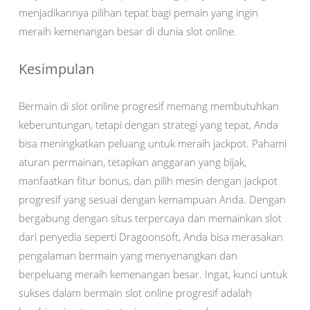
menjadikannya pilihan tepat bagi pemain yang ingin
meraih kemenangan besar di dunia slot online.
Kesimpulan
Bermain di slot online progresif memang membutuhkan
keberuntungan, tetapi dengan strategi yang tepat, Anda
bisa meningkatkan peluang untuk meraih jackpot. Pahami
aturan permainan, tetapkan anggaran yang bijak,
manfaatkan fitur bonus, dan pilih mesin dengan jackpot
progresif yang sesuai dengan kemampuan Anda. Dengan
bergabung dengan situs terpercaya dan memainkan slot
dari penyedia seperti Dragoonsoft, Anda bisa merasakan
pengalaman bermain yang menyenangkan dan
berpeluang meraih kemenangan besar. Ingat, kunci untuk
sukses dalam bermain slot online progresif adalah