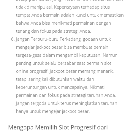
tidak dimanipulasi. Kepercayaan terhadap situs
tempat Anda bermain adalah kunci untuk memastikan
bahwa Anda bisa menikmati permainan dengan
tenang dan fokus pada strategi Anda.
Jangan Terburu-buru Terkadang, godaan untuk
mengejar jackpot besar bisa membuat pemain
tergesa-gesa dalam mengambil keputusan. Namun,
penting untuk selalu bersabar saat bermain slot
online progresif. Jackpot besar memang menarik,
tetapi sering kali dibutuhkan waktu dan
keberuntungan untuk mencapainya. Nikmati
permainan dan fokus pada strategi taruhan Anda.
Jangan tergoda untuk terus meningkatkan taruhan
hanya untuk mengejar jackpot besar.
Mengapa Memilih Slot Progresif dari