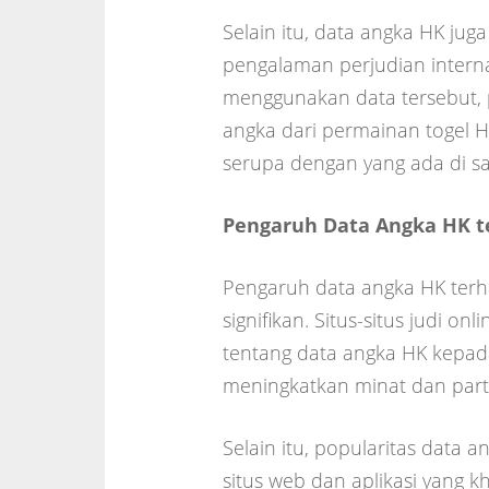
Selain itu, data angka HK j
pengalaman perjudian intern
menggunakan data tersebut, 
angka dari permainan togel 
serupa dengan yang ada di s
Pengaruh Data Angka HK te
Pengaruh data angka HK terha
signifikan. Situs-situs judi on
tentang data angka HK kepad
meningkatkan minat dan parti
Selain itu, popularitas data
situs web dan aplikasi yang k