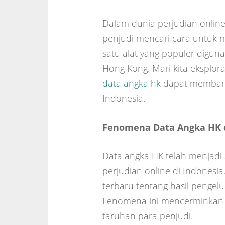
Dalam dunia perjudian online
penjudi mencari cara untuk
satu alat yang populer digun
Hong Kong. Mari kita eksplo
data angka hk
dapat membantu
Indonesia.
Fenomena Data Angka HK d
Data angka HK telah menjadi 
perjudian online di Indonesia
terbaru tentang hasil pengel
Fenomena ini mencerminkan b
taruhan para penjudi.