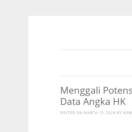
Skip
to
content
Menggali Potensi
Data Angka HK
POSTED ON
MARCH 13, 2024
BY
ADM