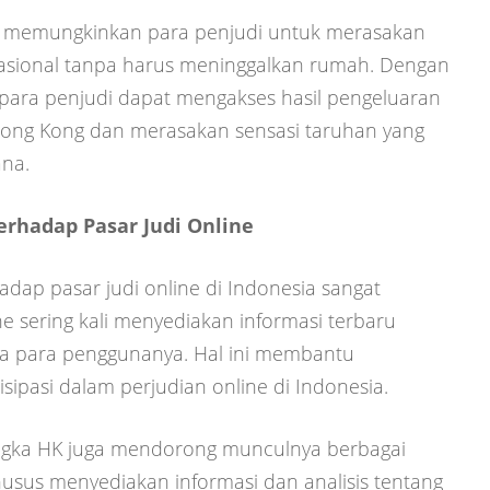
uga memungkinkan para penjudi untuk merasakan
asional tanpa harus meninggalkan rumah. Dengan
para penjudi dapat mengakses hasil pengeluaran
Hong Kong dan merasakan sensasi taruhan yang
ana.
rhadap Pasar Judi Online
dap pasar judi online di Indonesia sangat
line sering kali menyediakan informasi terbaru
a para penggunanya. Hal ini membantu
sipasi dalam perjudian online di Indonesia.
 angka HK juga mendorong munculnya berbagai
husus menyediakan informasi dan analisis tentang