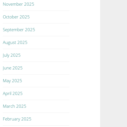
November 2025
October 2025
September 2025
August 2025
July 2025
June 2025
May 2025
April 2025
March 2025
February 2025