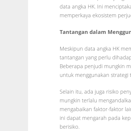
data angka HK. Ini menciptaka
memperkaya ekosistem perjudi
Tantangan dalam Menggun
Meskipun data angka HK mem
tantangan yang perlu dihadap
Beberapa penjudi mungkin m
untuk menggunakan strategi t
Selain itu, ada juga risiko 
mungkin terlalu mengandalka
mengabaikan faktor-faktor la
ini dapat mengarah pada kep
berisiko.