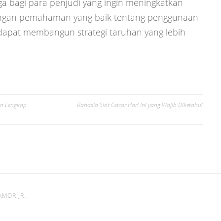
a bagi para penjudi yang ingin meningkatkan
ngan pemahaman yang baik tentang penggunaan
 dapat membangun strategi taruhan yang lebih
n Lengkap
Rahasia Slot Gacor Hari Ini yang Wajib Diketahui
AMOR JR.
.