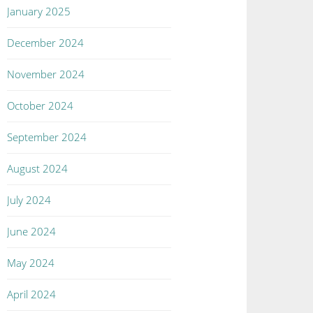
January 2025
December 2024
November 2024
October 2024
September 2024
August 2024
July 2024
June 2024
May 2024
April 2024