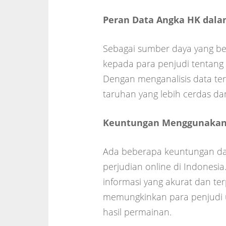
Peran Data Angka HK dala
Sebagai sumber daya yang be
kepada para penjudi tentang 
Dengan menganalisis data te
taruhan yang lebih cerdas 
Keuntungan Menggunakan
Ada beberapa keuntungan d
perjudian online di Indonesi
informasi yang akurat dan ter
memungkinkan para penjudi u
hasil permainan.