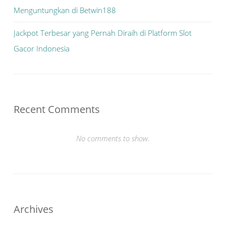
Menguntungkan di Betwin188
Jackpot Terbesar yang Pernah Diraih di Platform Slot
Gacor Indonesia
Recent Comments
No comments to show.
Archives