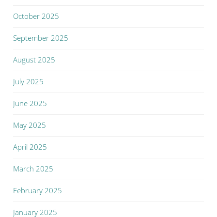
October 2025
September 2025
August 2025
July 2025
June 2025
May 2025
April 2025
March 2025
February 2025
January 2025