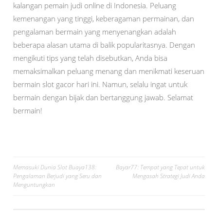
kalangan pemain judi online di Indonesia. Peluang
kemenangan yang tinggi, keberagaman permainan, dan
pengalaman bermain yang menyenangkan adalah
beberapa alasan utama di balik popularitasnya. Dengan
mengikuti tips yang telah disebutkan, Anda bisa
memaksimalkan peluang menang dan menikmati keseruan
bermain slot gacor hari ini. Namun, selalu ingat untuk
bermain dengan bijak dan bertanggung jawab. Selamat
bermain!
Post
Memasuki Dunia Slot Buaya138:
Bayar77: Tempat yang Tepat untuk
Pengalaman Berjudi yang Seru dan
Mengasah Strategi Judi Anda
navigation
Menguntungkan