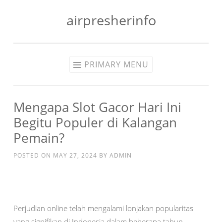
airpresherinfo
Skip
to
content
PRIMARY MENU
Mengapa Slot Gacor Hari Ini
Begitu Populer di Kalangan
Pemain?
POSTED ON
MAY 27, 2024
BY
ADMIN
Perjudian online telah mengalami lonjakan popularitas
yang signifikan di Indonesia dalam beberapa tahun