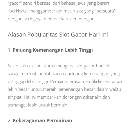
“gacor” sendiri berasal dari bahasa Jawa yang berarti
“berkicau”, menggambarkan mesin slot yang “bersuara”
dengan seringnya memberikan kemenangan.
Alasan Popularitas Slot Gacor Hari Ini
1.
Peluang Kemenangan Lebih Tinggi
Salah satu alasan utama mengapa slot gacor hari ini
sangat diminati adalah karena peluang kemenangan yang
dianggap lebih tinggi. Pemain merasa memiliki kesempatan
lebih besar untuk meraih kemenangan besar dalam waktu
singkat. Hal ini memberikan dorongan adrenalin dan
semangat lebih untuk bermain.
2.
Keberagaman Permainan