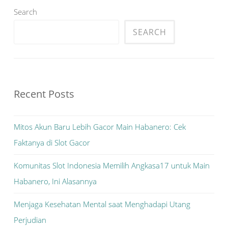
Search
SEARCH
Recent Posts
Mitos Akun Baru Lebih Gacor Main Habanero: Cek
Faktanya di Slot Gacor
Komunitas Slot Indonesia Memilih Angkasa17 untuk Main
Habanero, Ini Alasannya
Menjaga Kesehatan Mental saat Menghadapi Utang
Perjudian