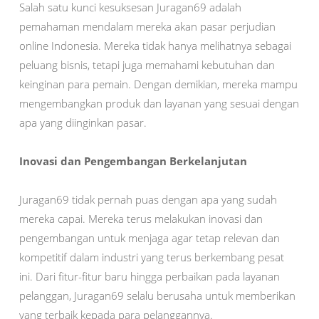
Salah satu kunci kesuksesan Juragan69 adalah
pemahaman mendalam mereka akan pasar perjudian
online Indonesia. Mereka tidak hanya melihatnya sebagai
peluang bisnis, tetapi juga memahami kebutuhan dan
keinginan para pemain. Dengan demikian, mereka mampu
mengembangkan produk dan layanan yang sesuai dengan
apa yang diinginkan pasar.
Inovasi dan Pengembangan Berkelanjutan
Juragan69 tidak pernah puas dengan apa yang sudah
mereka capai. Mereka terus melakukan inovasi dan
pengembangan untuk menjaga agar tetap relevan dan
kompetitif dalam industri yang terus berkembang pesat
ini. Dari fitur-fitur baru hingga perbaikan pada layanan
pelanggan, Juragan69 selalu berusaha untuk memberikan
yang terbaik kepada para pelanggannya.