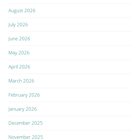
August 2026
July 2026
June 2026
May 2026
April 2026
March 2026
February 2026
January 2026
December 2025
November 2025