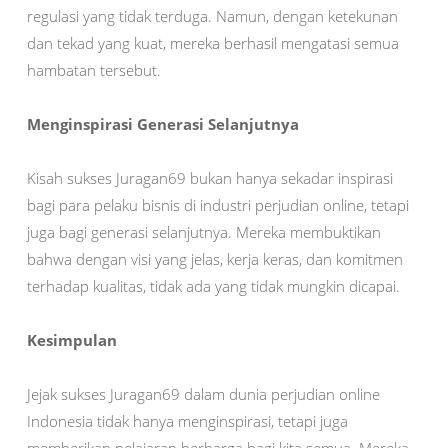
regulasi yang tidak terduga. Namun, dengan ketekunan
dan tekad yang kuat, mereka berhasil mengatasi semua
hambatan tersebut.
Menginspirasi Generasi Selanjutnya
Kisah sukses Juragan69 bukan hanya sekadar inspirasi
bagi para pelaku bisnis di industri perjudian online, tetapi
juga bagi generasi selanjutnya. Mereka membuktikan
bahwa dengan visi yang jelas, kerja keras, dan komitmen
terhadap kualitas, tidak ada yang tidak mungkin dicapai.
Kesimpulan
Jejak sukses Juragan69 dalam dunia perjudian online
Indonesia tidak hanya menginspirasi, tetapi juga