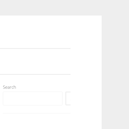
Search
SEARCH