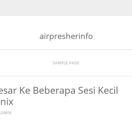
airpresherinfo
SAMPLE PAGE
sar Ke Beberapa Sesi Kecil
inix
ADMIN