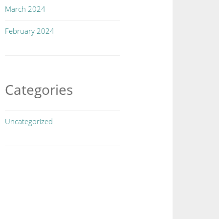
March 2024
February 2024
Categories
Uncategorized