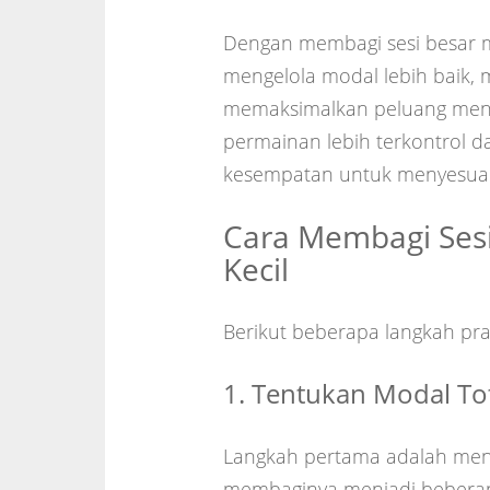
Dengan membagi sesi besar me
mengelola modal lebih baik, 
memaksimalkan peluang m
permainan lebih terkontrol 
kesempatan untuk menyesuaika
Cara Membagi Sesi
Kecil
Berikut beberapa langkah prak
1. Tentukan Modal Tot
Langkah pertama adalah men
membaginya menjadi beberapa s