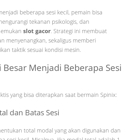
njadi beberapa sesi kecil, pemain bisa
mengurangi tekanan psikologis, dan
enemukan
slot gacor
. Strategi ini membuat
dan menyenangkan, sekaligus memberi
n taktik sesuai kondisi mesin.
 Besar Menjadi Beberapa Sesi
tis yang bisa diterapkan saat bermain Spinix:
al dan Batas Sesi
entukan total modal yang akan digunakan dan
esi kecil. Misalnya, jika modal total adalah 1