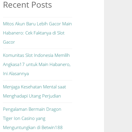
Recent Posts
Mitos Akun Baru Lebih Gacor Main
Habanero: Cek Faktanya di Slot
Gacor
Komunitas Slot Indonesia Memilih
Angkasa17 untuk Main Habanero,
Ini Alasannya
Menjaga Kesehatan Mental saat
Menghadapi Utang Perjudian
Pengalaman Bermain Dragon
Tiger Ion Casino yang
Menguntungkan di Betwin188