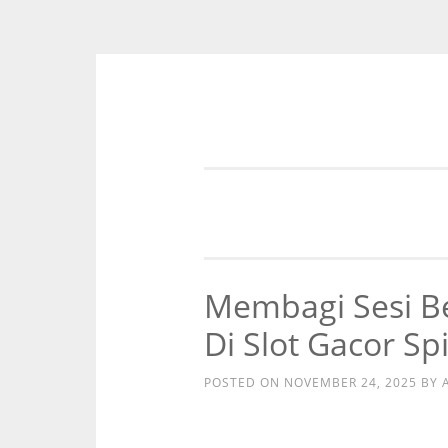
Skip
to
content
Membagi Sesi Be
Di Slot Gacor Sp
POSTED ON
NOVEMBER 24, 2025
BY