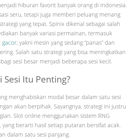
enjadi hiburan favorit banyak orang di Indonesia.
asi seru, tetapi juga memberi peluang menang
trategi yang tepat. Spinix dikenal sebagai salah
ediakan banyak variasi permainan, termasuk
t gacor
, yakni mesin yang sedang “panas” dan
ing. Salah satu strategi yang bisa meningkatkan
i sesi besar menjadi beberapa sesi kecil.
esi Itu Penting?
sung menghabiskan modal besar dalam satu sesi
an akan berpihak. Sayangnya, strategi ini justru
ugian. Slot online menggunakan sistem RNG
ng berarti hasil setiap putaran bersifat acak.
n dalam satu sesi panjang.