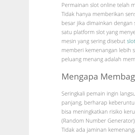
Permainan slot online telah m
Tidak hanya memberikan sens
besar jika dimainkan dengan s
satu platform slot yang meny
mesin yang sering disebut
slo
memberi kemenangan lebih ser
peluang menang adalah membag
Mengapa Membagi S
Seringkali pemain ingin lang
panjang, berharap keberuntung
bisa meningkatkan risiko ker
(Random Number Generator), ya
Tidak ada jaminan kemenanga