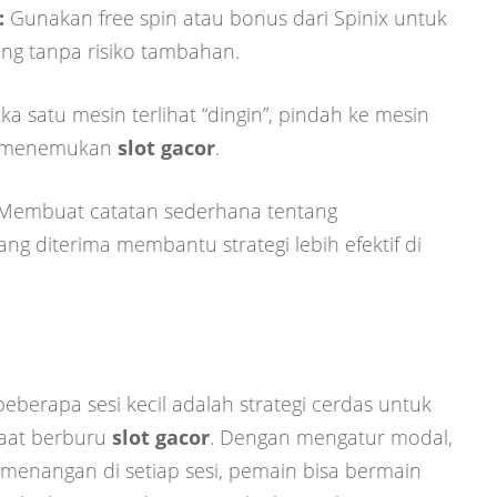
:
Gunakan free spin atau bonus dari Spinix untuk
 tanpa risiko tambahan.
ika satu mesin terlihat “dingin”, pindah ke mesin
ng menemukan
slot gacor
.
embuat catatan sederhana tentang
 diterima membantu strategi lebih efektif di
eberapa sesi kecil adalah strategi cerdas untuk
saat berburu
slot gacor
. Dengan mengatur modal,
kemenangan di setiap sesi, pemain bisa bermain