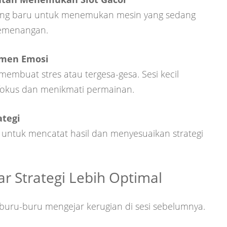
uang baru untuk menemukan mesin yang sedang
emenangan.
men Emosi
membuat stres atau tergesa-gesa. Sesi kecil
okus dan menikmati permainan.
tegi
n untuk mencatat hasil dan menyesuaikan strategi
r Strategi Lebih Optimal
buru-buru mengejar kerugian di sesi sebelumnya.