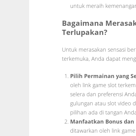
untuk meraih kemenangan
Bagaimana Merasak
Terlupakan?
Untuk merasakan sensasi berm
terkemuka, Anda dapat mengik
Pilih Permainan yang Se
oleh link game slot terke
selera dan preferensi Anda
gulungan atau slot video 
pilihan ada di tangan Anda
Manfaatkan Bonus dan 
ditawarkan oleh link game