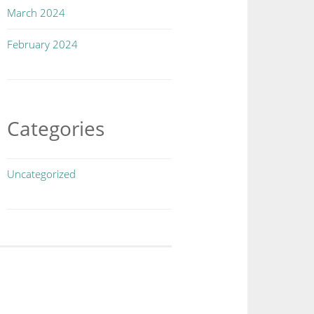
March 2024
February 2024
Categories
Uncategorized