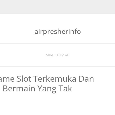
airpresherinfo
SAMPLE PAGE
Game Slot Terkemuka Dan
i Bermain Yang Tak