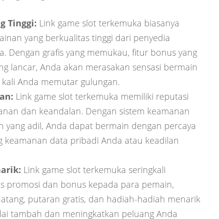
 Tinggi:
Link game slot terkemuka biasanya
nan yang berkualitas tinggi dari penyedia
a. Dengan grafis yang memukau, fitur bonus yang
ng lancar, Anda akan merasakan sensasi bermain
p kali Anda memutar gulungan.
an:
Link game slot terkemuka memiliki reputasi
manan dan keandalan. Dengan sistem keamanan
 yang adil, Anda dapat bermain dengan percaya
ng keamanan data pribadi Anda atau keadilan
arik:
Link game slot terkemuka seringkali
is promosi dan bonus kepada para pemain,
atang, putaran gratis, dan hadiah-hadiah menarik
nilai tambah dan meningkatkan peluang Anda