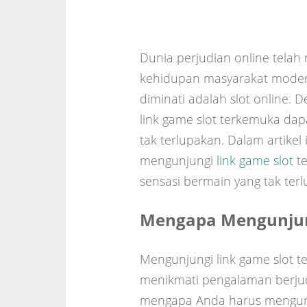
Dunia perjudian online telah 
kehidupan masyarakat modern.
diminati adalah slot online. 
link game slot terkemuka da
tak terlupakan. Dalam artike
mengunjungi
link game slot
te
sensasi bermain yang tak terl
Mengapa Mengunjun
Mengunjungi link game slot t
menikmati pengalaman berjudi
mengapa Anda harus mengunju