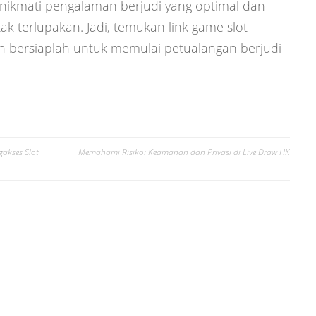
ikmati pengalaman berjudi yang optimal dan
 terlupakan. Jadi, temukan link game slot
 bersiaplah untuk memulai petualangan berjudi
akses Slot
Memahami Risiko: Keamanan dan Privasi di Live Draw HK