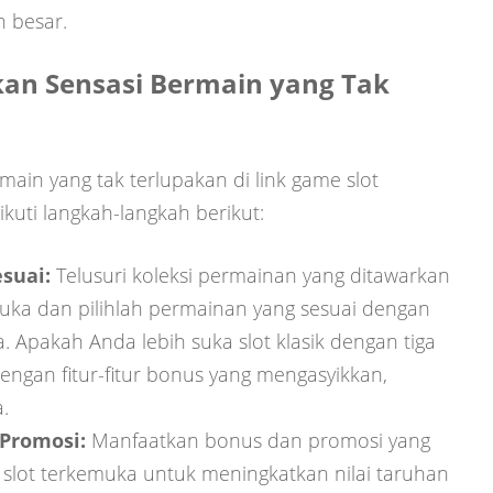
 besar.
an Sensasi Bermain yang Tak
ain yang tak terlupakan di link game slot
uti langkah-langkah berikut:
suai:
Telusuri koleksi permainan yang ditawarkan
muka dan pilihlah permainan yang sesuai dengan
. Apakah Anda lebih suka slot klasik dengan tiga
dengan fitur-fitur bonus yang mengasyikkan,
.
Promosi:
Manfaatkan bonus dan promosi yang
 slot terkemuka untuk meningkatkan nilai taruhan