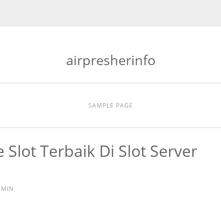
airpresherinfo
SAMPLE PAGE
lot Terbaik Di Slot Server
DMIN