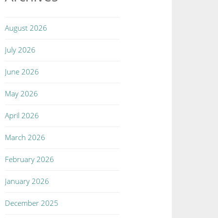
August 2026
July 2026
June 2026
May 2026
April 2026
March 2026
February 2026
January 2026
December 2025