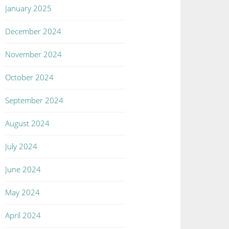
January 2025
December 2024
November 2024
October 2024
September 2024
August 2024
July 2024
June 2024
May 2024
April 2024