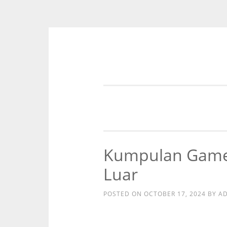
Skip
to
content
Kumpulan Game S
Luar
POSTED ON
OCTOBER 17, 2024
BY
A