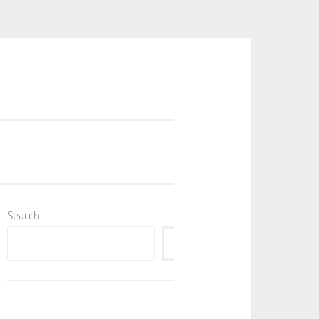
Search
SEARCH