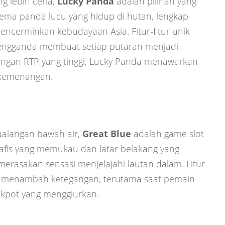
g lebih ceria,
Lucky Panda
adalah pilihan yang
ema panda lucu yang hidup di hutan, lengkap
ncerminkan kebudayaan Asia. Fitur-fitur unik
pengganda membuat setiap putaran menjadi
ngan RTP yang tinggi, Lucky Panda menawarkan
 kemenangan.
ualangan bawah air,
Great Blue
adalah game slot
afis yang memukau dan latar belakang yang
rasakan sensasi menjelajahi lautan dalam. Fitur
iar menambah ketegangan, terutama saat pemain
kpot yang menggiurkan.