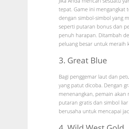
Jika Anda mencari sesuatu yan
tepat. Game ini mengangkat t
dengan simbol-simbol yang me
seperti putaran bonus dan 
penuh harapan. Ditambah de
peluang besar untuk meraih
3. Great Blue
Bagi penggemar laut dan pet
yang patut dicoba. Dengan gr
menenangkan, pemain akan me
putaran gratis dan simbol l
berusaha untuk mencapai jac
4. Wild West Gold