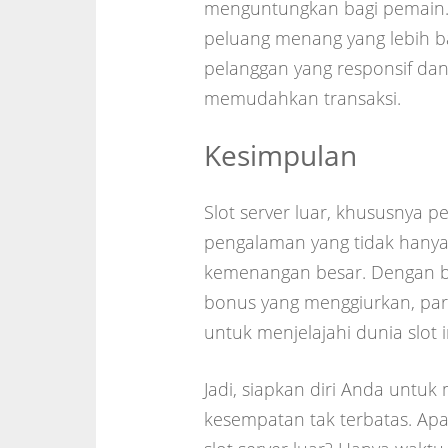
menguntungkan bagi pemain. T
peluang menang yang lebih ba
pelanggan yang responsif da
memudahkan transaksi.
Kesimpulan
Slot server luar, khususnya 
pengalaman yang tidak hanya
kemenangan besar. Dengan ber
bonus yang menggiurkan, par
untuk menjelajahi dunia slot i
Jadi, siapkan diri Anda unt
kesempatan tak terbatas. Ap