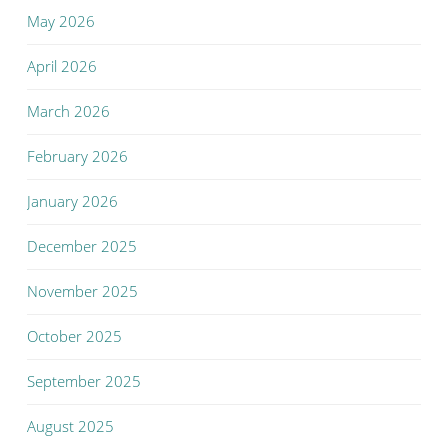
May 2026
April 2026
March 2026
February 2026
January 2026
December 2025
November 2025
October 2025
September 2025
August 2025