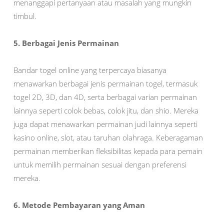
menanggapi pertanyaan atau masalah yang mungkin
timbul.
5. Berbagai Jenis Permainan
Bandar togel online yang terpercaya biasanya
menawarkan berbagai jenis permainan togel, termasuk
togel 2D, 3D, dan 4D, serta berbagai varian permainan
lainnya seperti colok bebas, colok jitu, dan shio. Mereka
juga dapat menawarkan permainan judi lainnya seperti
kasino online, slot, atau taruhan olahraga. Keberagaman
permainan memberikan fleksibilitas kepada para pemain
untuk memilih permainan sesuai dengan preferensi
mereka.
6. Metode Pembayaran yang Aman