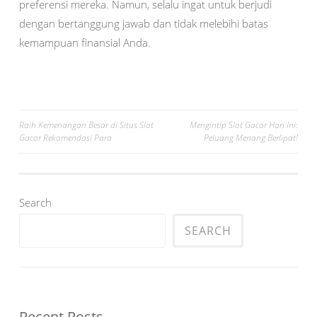
preferensi mereka. Namun, selalu ingat untuk berjudi
dengan bertanggung jawab dan tidak melebihi batas
kemampuan finansial Anda.
Post
Raih Kemenangan Besar di Situs Slot
Mengintip Slot Gacor Hari Ini:
Gacor Rekomendasi Para
Peluang Menang Berlipat!
navigation
Search
SEARCH
Recent Posts