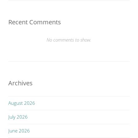
Recent Comments
No comments to show.
Archives
August 2026
July 2026
June 2026