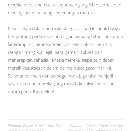
mereka dapat membuat keputusan yang lebih cerdas dan
meningkatkan peluang kemenangan mereka.
Kesuksesan dalam bermain slot gacor hari ini tidak hanya
bergantung pada keberuntungan semata, tetapi juga pada
keterampilan, pengetahuan, dan kedisiplinan pemain.
Dengan mengikuti jejak para pemain sukses dan
menerapkan rahasia-rahasia mereka, siapa pun dapat
meraih kesuksesan dalam bermain slot gacor hari ini.
Selamat bermain dan semoga Anda juga bisa menjadi
salah satu dari mereka yang meraih kesuksesan besar
dalam perjudian online!
Post
Panduan Praktis Memilih Situs Slot
Panduan Pemula: Daftar Situs Slot
Terpercaya di Indonesia
Terpercaya untuk Penggemar Baru di