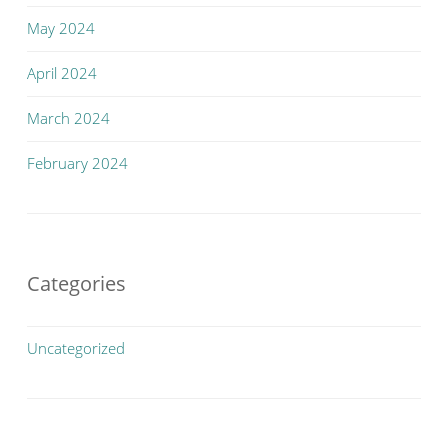
May 2024
April 2024
March 2024
February 2024
Categories
Uncategorized