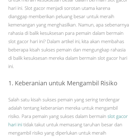
hari ini. Slot gacor menjadi sorotan utama karena
dianggap memberikan peluang besar untuk meraih
kemenangan yang menghasilkan. Namun, apa sebenarnya
rahasia di balik kesuksesan para pemain dalam bermain
slot gacor hari ini? Dalam artikel ini, kita akan membahas
beberapa kisah sukses pemain dan mengungkap rahasia
di balik kesuksesan mereka dalam bermain slot gacor hari
ini.
1. Keberanian untuk Mengambil Risiko
Salah satu kisah sukses pemain yang sering terdengar
adalah tentang keberanian mereka untuk mengambil
risiko. Para pemain yang sukses dalam bermain
slot gacor
hari ini
tidak takut untuk memasang taruhan besar dan
mengambil risiko yang diperlukan untuk meraih