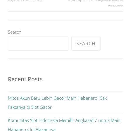
navigation
Indonesia
Search
SEARCH
Recent Posts
Mitos Akun Baru Lebih Gacor Main Habanero: Cek
Faktanya di Slot Gacor
Komunitas Slot Indonesia Memilih Angkasa17 untuk Main
Habanero, Ini Alasannya