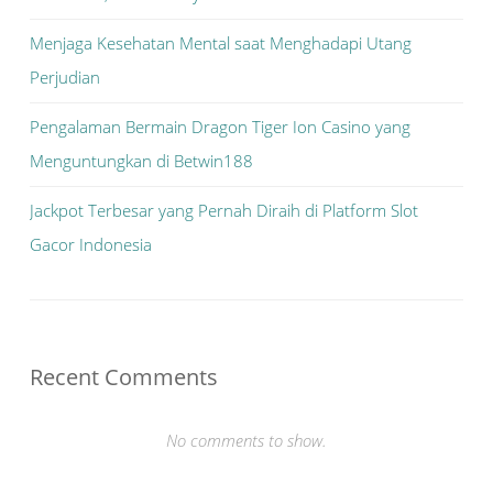
Menjaga Kesehatan Mental saat Menghadapi Utang
Perjudian
Pengalaman Bermain Dragon Tiger Ion Casino yang
Menguntungkan di Betwin188
Jackpot Terbesar yang Pernah Diraih di Platform Slot
Gacor Indonesia
Recent Comments
No comments to show.