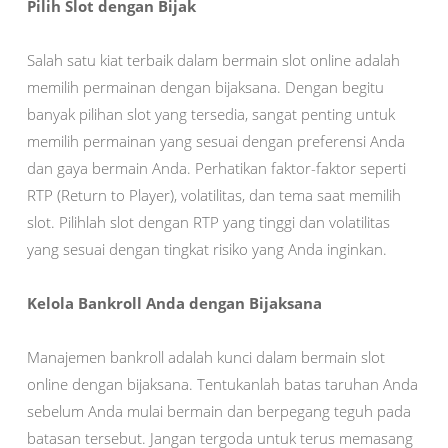
Pilih Slot dengan Bijak
Salah satu kiat terbaik dalam bermain slot online adalah
memilih permainan dengan bijaksana. Dengan begitu
banyak pilihan slot yang tersedia, sangat penting untuk
memilih permainan yang sesuai dengan preferensi Anda
dan gaya bermain Anda. Perhatikan faktor-faktor seperti
RTP (Return to Player), volatilitas, dan tema saat memilih
slot. Pilihlah slot dengan RTP yang tinggi dan volatilitas
yang sesuai dengan tingkat risiko yang Anda inginkan.
Kelola Bankroll Anda dengan Bijaksana
Manajemen bankroll adalah kunci dalam bermain slot
online dengan bijaksana. Tentukanlah batas taruhan Anda
sebelum Anda mulai bermain dan berpegang teguh pada
batasan tersebut. Jangan tergoda untuk terus memasang