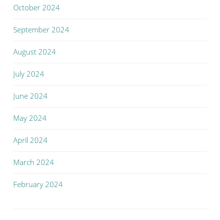
October 2024
September 2024
August 2024
July 2024
June 2024
May 2024
April 2024
March 2024
February 2024