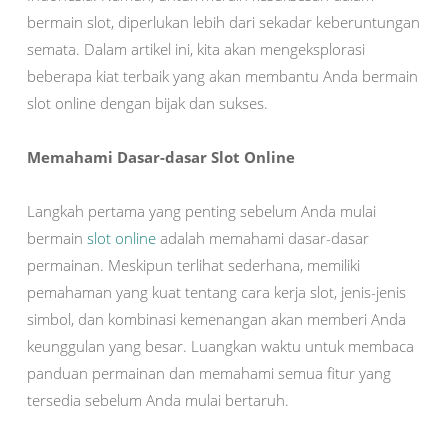
bermain slot, diperlukan lebih dari sekadar keberuntungan
semata. Dalam artikel ini, kita akan mengeksplorasi
beberapa kiat terbaik yang akan membantu Anda bermain
slot online dengan bijak dan sukses.
Memahami Dasar-dasar Slot Online
Langkah pertama yang penting sebelum Anda mulai
bermain
slot online
adalah memahami dasar-dasar
permainan. Meskipun terlihat sederhana, memiliki
pemahaman yang kuat tentang cara kerja slot, jenis-jenis
simbol, dan kombinasi kemenangan akan memberi Anda
keunggulan yang besar. Luangkan waktu untuk membaca
panduan permainan dan memahami semua fitur yang
tersedia sebelum Anda mulai bertaruh.