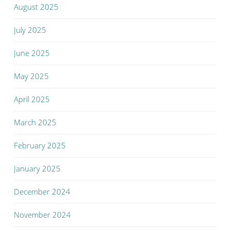
August 2025
July 2025
June 2025
May 2025
April 2025
March 2025
February 2025
January 2025
December 2024
November 2024