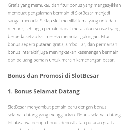
Grafis yang memukau dan fitur bonus yang mengasyikkan
membuat pengalaman bermain di SlotBesar menjadi
sangat menarik. Setiap slot memiliki tema yang unik dan
menarik, sehingga pemain dapat merasakan sensasi yang
berbeda setiap kali mereka memutar gulungan. Fitur
bonus seperti putaran gratis, simbol liar, dan permainan
bonus interaktif juga meningkatkan kesenangan bermain
dan peluang pemain untuk meraih kemenangan besar.
Bonus dan Promosi di SlotBesar
1. Bonus Selamat Datang
SlotBesar menyambut pemain baru dengan bonus
selamat datang yang menggiurkan. Bonus selamat datang
ini biasanya berupa bonus deposit atau putaran gratis