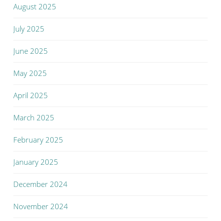
August 2025
July 2025
June 2025
May 2025
April 2025
March 2025
February 2025
January 2025
December 2024
November 2024