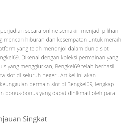
n perjudian secara online semakin menjadi pilihan
ng mencari hiburan dan kesempatan untuk meraih
atform yang telah menonjol dalam dunia slot
engkel69. Dikenal dengan koleksi permainan yang
 yang menggiurkan, Bengkel69 telah berhasil
 slot di seluruh negeri. Artikel ini akan
unggulan bermain slot di Bengkel69, lengkap
dan bonus-bonus yang dapat dinikmati oleh para
njauan Singkat