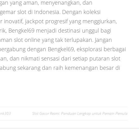
ngan yang aman, menyenangkan, dan
emar slot di Indonesia. Dengan koleksi
ur inovatif, jackpot progresif yang menggiurkan,
, Bengkel69 menjadi destinasi unggul bagi
an slot online yang tak terlupakan. Jangan
ergabung dengan Bengkel69, eksplorasi berbagai
an, dan nikmati sensasi dari setiap putaran slot
abung sekarang dan raih kemenangan besar di
Bank303
Slot Gacor Resmi: Panduan Lengkap untuk Pemain Pemula