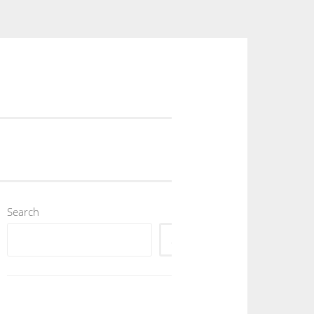
Search
SEARCH