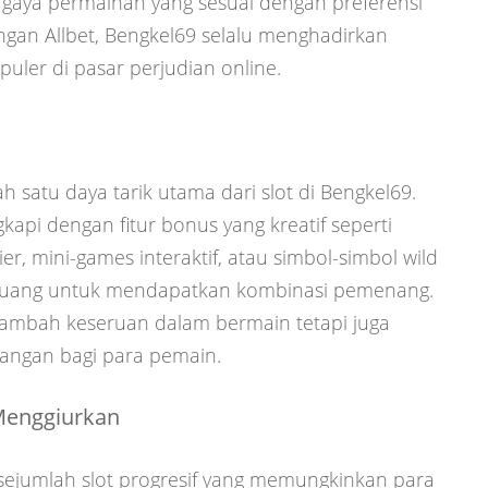
aya permainan yang sesuai dengan preferensi
gan Allbet, Bengkel69 selalu menghadirkan
uler di pasar perjudian online.
lah satu daya tarik utama dari slot di Bengkel69.
gkapi dengan fitur bonus yang kreatif seperti
er, mini-games interaktif, atau simbol-simbol wild
luang untuk mendapatkan kombinasi pemenang.
menambah keseruan dalam bermain tetapi juga
angan bagi para pemain.
 Menggiurkan
ejumlah slot progresif yang memungkinkan para