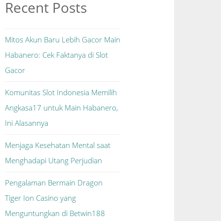
Recent Posts
Mitos Akun Baru Lebih Gacor Main
Habanero: Cek Faktanya di Slot
Gacor
Komunitas Slot Indonesia Memilih
Angkasa17 untuk Main Habanero,
Ini Alasannya
Menjaga Kesehatan Mental saat
Menghadapi Utang Perjudian
Pengalaman Bermain Dragon
Tiger Ion Casino yang
Menguntungkan di Betwin188