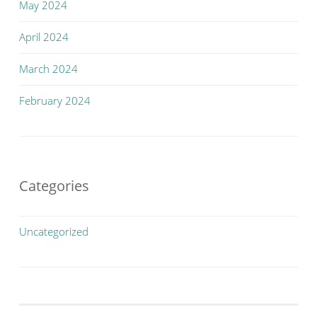
May 2024
April 2024
March 2024
February 2024
Categories
Uncategorized