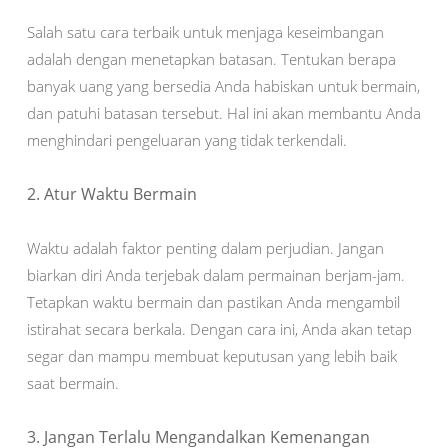
Salah satu cara terbaik untuk menjaga keseimbangan
adalah dengan menetapkan batasan. Tentukan berapa
banyak uang yang bersedia Anda habiskan untuk bermain,
dan patuhi batasan tersebut. Hal ini akan membantu Anda
menghindari pengeluaran yang tidak terkendali.
2. Atur Waktu Bermain
Waktu adalah faktor penting dalam perjudian. Jangan
biarkan diri Anda terjebak dalam permainan berjam-jam.
Tetapkan waktu bermain dan pastikan Anda mengambil
istirahat secara berkala. Dengan cara ini, Anda akan tetap
segar dan mampu membuat keputusan yang lebih baik
saat bermain.
3. Jangan Terlalu Mengandalkan Kemenangan