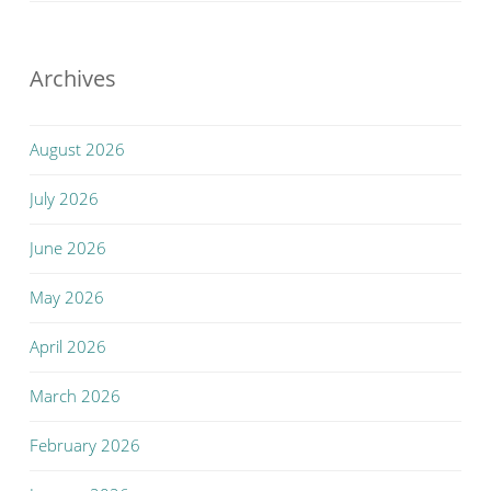
Archives
August 2026
July 2026
June 2026
May 2026
April 2026
March 2026
February 2026