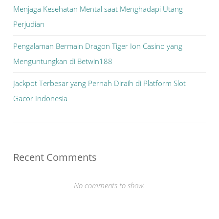
Menjaga Kesehatan Mental saat Menghadapi Utang
Perjudian
Pengalaman Bermain Dragon Tiger Ion Casino yang
Menguntungkan di Betwin188
Jackpot Terbesar yang Pernah Diraih di Platform Slot
Gacor Indonesia
Recent Comments
No comments to show.