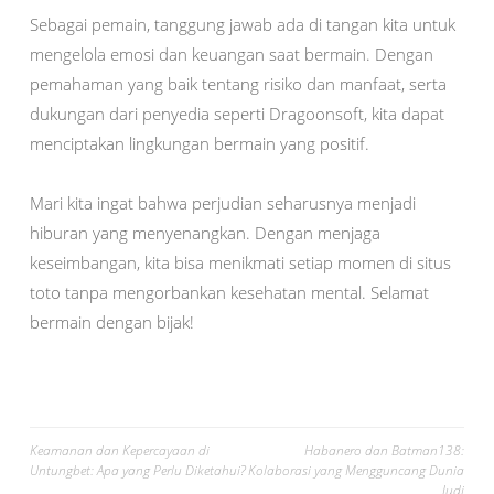
Sebagai pemain, tanggung jawab ada di tangan kita untuk
mengelola emosi dan keuangan saat bermain. Dengan
pemahaman yang baik tentang risiko dan manfaat, serta
dukungan dari penyedia seperti Dragoonsoft, kita dapat
menciptakan lingkungan bermain yang positif.
Mari kita ingat bahwa perjudian seharusnya menjadi
hiburan yang menyenangkan. Dengan menjaga
keseimbangan, kita bisa menikmati setiap momen di situs
toto tanpa mengorbankan kesehatan mental. Selamat
bermain dengan bijak!
Post
Keamanan dan Kepercayaan di
Habanero dan Batman138:
Untungbet: Apa yang Perlu Diketahui?
Kolaborasi yang Mengguncang Dunia
navigation
Judi